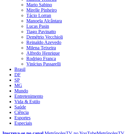
Mario Sabino
Mirelle Pinheiro
Tácio Lorran
Manoela Alcântara
Lucas Pasin
Tiago Pavinatto
Demétrio Vecchioli
Reinaldo Azevedo
Milena Teixeira
Alfredo Henrique
Rodrigo França
Vinícius Passarelli
Brasil
DF
SP
MG
Mundo
Entretenimento
Vida & Estilo
Saúde
Ciência
Esportes
Especiais
Inscreva-se no canal
MetrópolesTV no
YouTube
MetrópolesTV