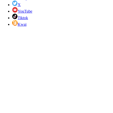
X
YouTube
Tiktok
Kwai