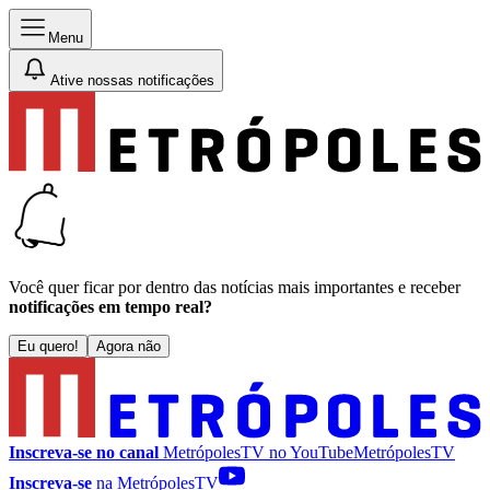
Menu
Ative nossas notificações
Você quer ficar por dentro das notícias mais importantes e receber
notificações em tempo real?
Eu quero!
Agora não
Inscreva-se no canal
MetrópolesTV no
YouTube
MetrópolesTV
Inscreva-se
na MetrópolesTV