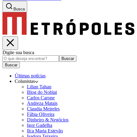
Busca
Digite sua busca
Buscar
Buscar
Últimas notícias
Colunistas
Lilian Tahan
Blog do Noblat
Carlos Carone
Andreza Matais
Claudia Meireles
Fábia Oliveira
Dinheiro & Negócios
Igor Gadelha
Ilca Maria Estevão
Isadora Teixeira