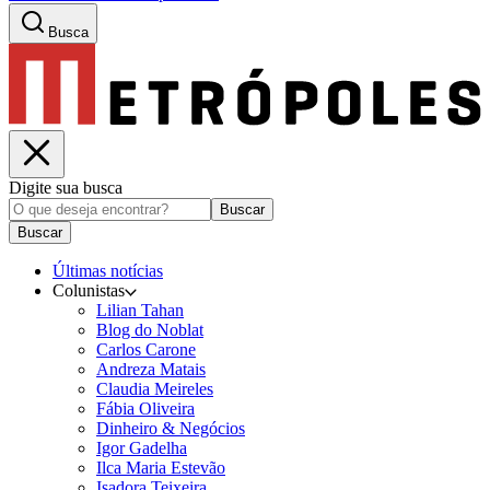
Busca
Digite sua busca
Buscar
Buscar
Últimas notícias
Colunistas
Lilian Tahan
Blog do Noblat
Carlos Carone
Andreza Matais
Claudia Meireles
Fábia Oliveira
Dinheiro & Negócios
Igor Gadelha
Ilca Maria Estevão
Isadora Teixeira