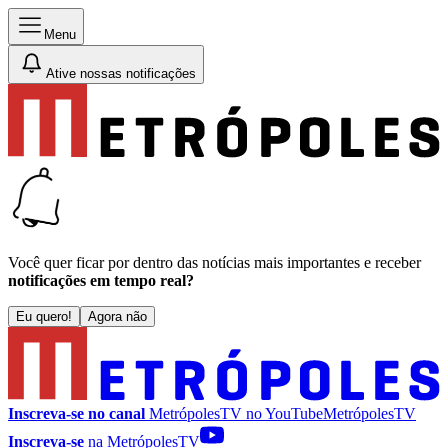
Menu
Ative nossas notificações
Você quer ficar por dentro das notícias mais importantes e receber
notificações em tempo real?
Eu quero!
Agora não
Inscreva-se no canal
MetrópolesTV no
YouTube
MetrópolesTV
Inscreva-se
na MetrópolesTV