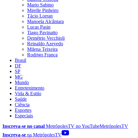
Mario Sabino
Mirelle Pinheiro
Tácio Lorran
Manoela Alcântara
Lucas Pasin
Tiago Pavinatto
Demétrio Vecchioli
Reinaldo Azevedo
Milena Teixeira
Rodrigo França
Brasil
DF
SP
MG
Mundo
Entretenimento
Vida & Estilo
Saúde
Ciência
Esportes
Especiais
Inscreva-se no canal
MetrópolesTV no
YouTube
MetrópolesTV
Inscreva-se
na MetrópolesTV