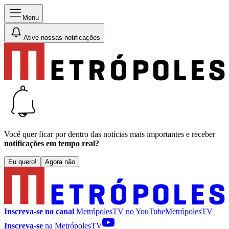
Menu
Ative nossas notificações
Você quer ficar por dentro das notícias mais importantes e receber
notificações em tempo real?
Eu quero!
Agora não
Inscreva-se no canal
MetrópolesTV no
YouTube
MetrópolesTV
Inscreva-se
na MetrópolesTV