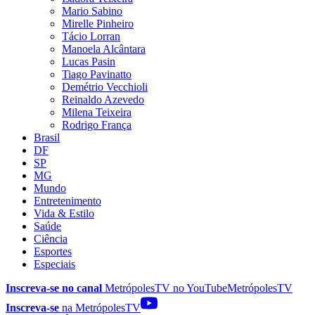
Mario Sabino
Mirelle Pinheiro
Tácio Lorran
Manoela Alcântara
Lucas Pasin
Tiago Pavinatto
Demétrio Vecchioli
Reinaldo Azevedo
Milena Teixeira
Rodrigo França
Brasil
DF
SP
MG
Mundo
Entretenimento
Vida & Estilo
Saúde
Ciência
Esportes
Especiais
Inscreva-se no canal
MetrópolesTV no
YouTube
MetrópolesTV
Inscreva-se
na MetrópolesTV