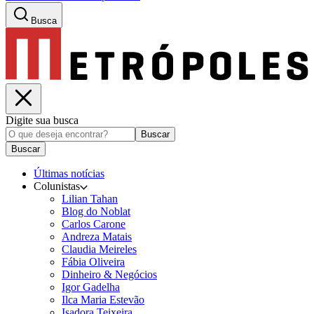
Busca
Digite sua busca
Buscar
Buscar
Últimas notícias
Colunistas
Lilian Tahan
Blog do Noblat
Carlos Carone
Andreza Matais
Claudia Meireles
Fábia Oliveira
Dinheiro & Negócios
Igor Gadelha
Ilca Maria Estevão
Isadora Teixeira