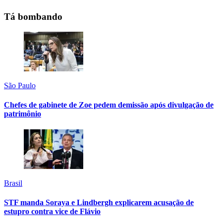
Tá bombando
São Paulo
Chefes de gabinete de Zoe pedem demissão após divulgação de
patrimônio
Brasil
STF manda Soraya e Lindbergh explicarem acusação de
estupro contra vice de Flávio