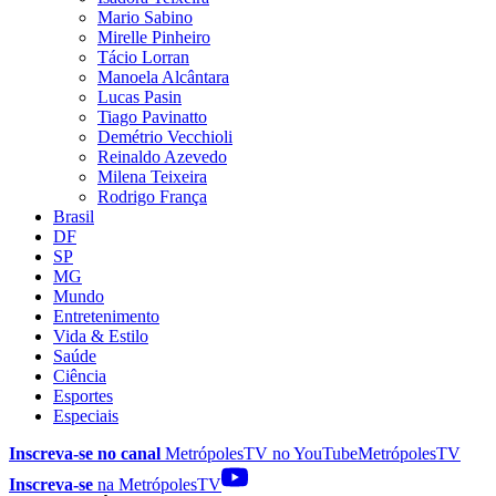
Mario Sabino
Mirelle Pinheiro
Tácio Lorran
Manoela Alcântara
Lucas Pasin
Tiago Pavinatto
Demétrio Vecchioli
Reinaldo Azevedo
Milena Teixeira
Rodrigo França
Brasil
DF
SP
MG
Mundo
Entretenimento
Vida & Estilo
Saúde
Ciência
Esportes
Especiais
Inscreva-se no canal
MetrópolesTV no
YouTube
MetrópolesTV
Inscreva-se
na MetrópolesTV