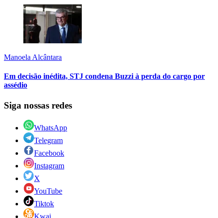
Manoela Alcântara
Em decisão inédita, STJ condena Buzzi à perda do cargo por
assédio
Siga nossas redes
WhatsApp
Telegram
Facebook
Instagram
X
YouTube
Tiktok
Kwai