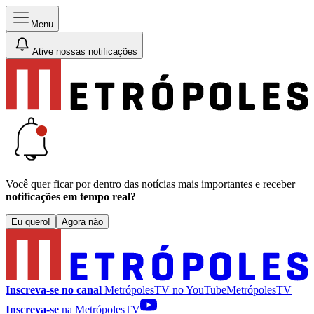
Menu
Ative nossas notificações
Você quer ficar por dentro das notícias mais importantes e receber
notificações em tempo real?
Eu quero!
Agora não
Inscreva-se no canal
MetrópolesTV no
YouTube
MetrópolesTV
Inscreva-se
na MetrópolesTV