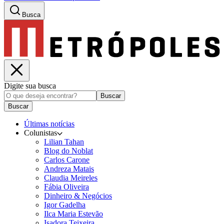
Busca
Digite sua busca
Buscar
Buscar
Últimas notícias
Colunistas
Lilian Tahan
Blog do Noblat
Carlos Carone
Andreza Matais
Claudia Meireles
Fábia Oliveira
Dinheiro & Negócios
Igor Gadelha
Ilca Maria Estevão
Isadora Teixeira