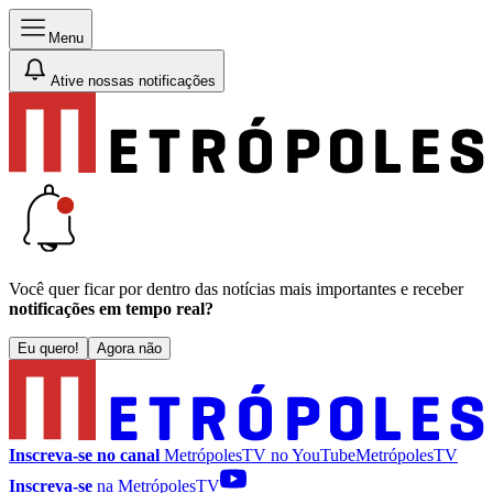
Menu
Ative nossas notificações
Você quer ficar por dentro das notícias mais importantes e receber
notificações em tempo real?
Eu quero!
Agora não
Inscreva-se no canal
MetrópolesTV no
YouTube
MetrópolesTV
Inscreva-se
na MetrópolesTV