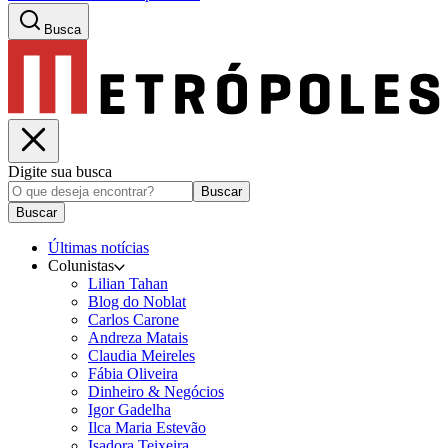
Busca
Digite sua busca
Buscar
Buscar
Últimas notícias
Colunistas
Lilian Tahan
Blog do Noblat
Carlos Carone
Andreza Matais
Claudia Meireles
Fábia Oliveira
Dinheiro & Negócios
Igor Gadelha
Ilca Maria Estevão
Isadora Teixeira