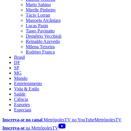
Mario Sabino
Mirelle Pinheiro
Tácio Lorran
Manoela Alcântara
Lucas Pasin
Tiago Pavinatto
Demétrio Vecchioli
Reinaldo Azevedo
Milena Teixeira
Rodrigo França
Brasil
DF
SP
MG
Mundo
Entretenimento
Vida & Estilo
Saúde
Ciência
Esportes
Especiais
Inscreva-se no canal
MetrópolesTV no
YouTube
MetrópolesTV
Inscreva-se
na MetrópolesTV