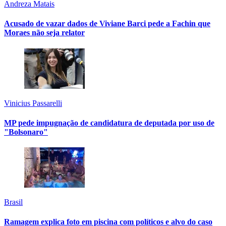
Andreza Matais
Acusado de vazar dados de Viviane Barci pede a Fachin que
Moraes não seja relator
Vinicius Passarelli
MP pede impugnação de candidatura de deputada por uso de
"Bolsonaro"
Brasil
Ramagem explica foto em piscina com políticos e alvo do caso