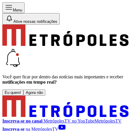
Menu
Ative nossas notificações
Você quer ficar por dentro das notícias mais importantes e receber
notificações em tempo real?
Eu quero!
Agora não
Inscreva-se no canal
MetrópolesTV no
YouTube
MetrópolesTV
Inscreva-se
na MetrópolesTV