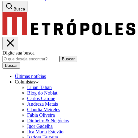
Busca
Digite sua busca
Buscar
Buscar
Últimas notícias
Colunistas
Lilian Tahan
Blog do Noblat
Carlos Carone
Andreza Matais
Claudia Meireles
Fábia Oliveira
Dinheiro & Negócios
Igor Gadelha
Ilca Maria Estevão
Isadora Teixeira