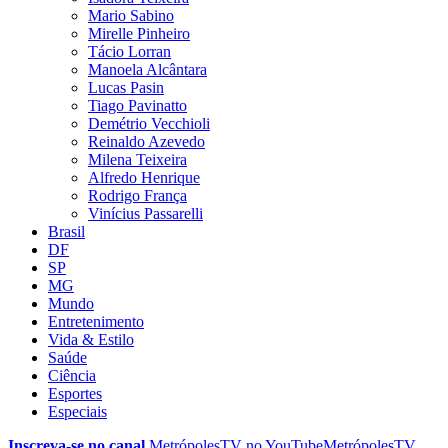
Mario Sabino
Mirelle Pinheiro
Tácio Lorran
Manoela Alcântara
Lucas Pasin
Tiago Pavinatto
Demétrio Vecchioli
Reinaldo Azevedo
Milena Teixeira
Alfredo Henrique
Rodrigo França
Vinícius Passarelli
Brasil
DF
SP
MG
Mundo
Entretenimento
Vida & Estilo
Saúde
Ciência
Esportes
Especiais
Inscreva-se no canal
MetrópolesTV no
YouTube
MetrópolesTV