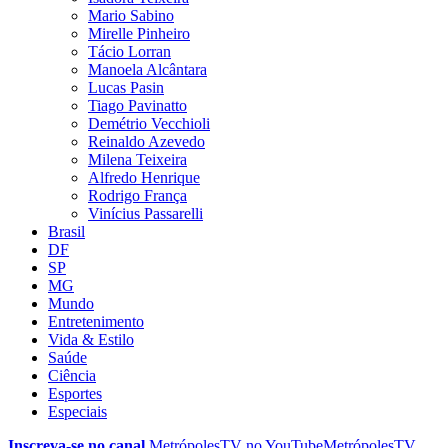
Mario Sabino
Mirelle Pinheiro
Tácio Lorran
Manoela Alcântara
Lucas Pasin
Tiago Pavinatto
Demétrio Vecchioli
Reinaldo Azevedo
Milena Teixeira
Alfredo Henrique
Rodrigo França
Vinícius Passarelli
Brasil
DF
SP
MG
Mundo
Entretenimento
Vida & Estilo
Saúde
Ciência
Esportes
Especiais
Inscreva-se no canal
MetrópolesTV no
YouTube
MetrópolesTV