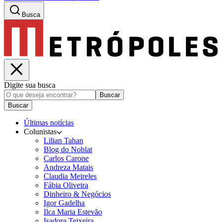
Busca
Digite sua busca
Buscar
Buscar
Últimas notícias
Colunistas
Lilian Tahan
Blog do Noblat
Carlos Carone
Andreza Matais
Claudia Meireles
Fábia Oliveira
Dinheiro & Negócios
Igor Gadelha
Ilca Maria Estevão
Isadora Teixeira