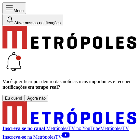
Menu
Ative nossas notificações
Você quer ficar por dentro das notícias mais importantes e receber
notificações em tempo real?
Eu quero!
Agora não
Inscreva-se no canal
MetrópolesTV no
YouTube
MetrópolesTV
Inscreva-se
na MetrópolesTV