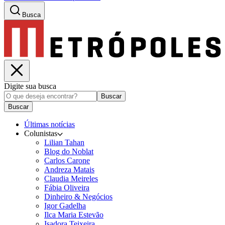
Busca
Digite sua busca
Buscar
Buscar
Últimas notícias
Colunistas
Lilian Tahan
Blog do Noblat
Carlos Carone
Andreza Matais
Claudia Meireles
Fábia Oliveira
Dinheiro & Negócios
Igor Gadelha
Ilca Maria Estevão
Isadora Teixeira