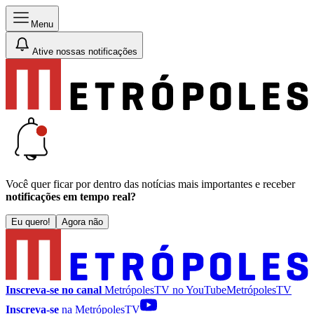
Menu
Ative nossas notificações
Você quer ficar por dentro das notícias mais importantes e receber
notificações em tempo real?
Eu quero!
Agora não
Inscreva-se no canal
MetrópolesTV no
YouTube
MetrópolesTV
Inscreva-se
na MetrópolesTV