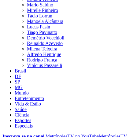
Mario Sabino
Mirelle Pinheiro
Tácio Lorran
Manoela Alcântara
Lucas Pasin
Tiago Pavinatto
Demétrio Vecchioli
Reinaldo Azevedo
Milena Teixeira
Alfredo Henrique
Rodrigo França
Vinícius Passarelli
Brasil
DF
SP
MG
Mundo
Entretenimento
Vida & Estilo
Saúde
Ciência
Esportes
Especiais
Inscreva-se no canal
MetrópolesTV no
YouTube
MetrópolesTV