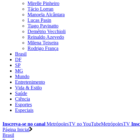
Mirelle Pinheiro
Tácio Lorran
Manoela Alcântara
Lucas Pasin
Tiago Pavinatto
Demétrio Vecchioli
Reinaldo Azevedo
Milena Teixeira
Rodrigo França
Brasil
DF
SP
MG
Mundo
Entretenimento
Vida & Estilo
Saúde
Ciência
Esportes
Especiais
Inscreva-se no canal
MetrópolesTV no
YouTube
MetrópolesTV
Insc
Página Inicial
Brasil