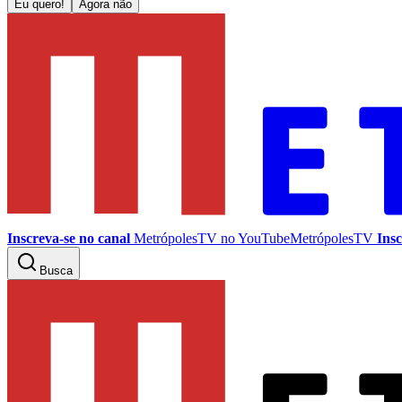
Eu quero!
Agora não
Inscreva-se no canal
MetrópolesTV no
YouTube
MetrópolesTV
Insc
Busca