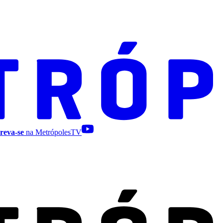
reva-se
na MetrópolesTV