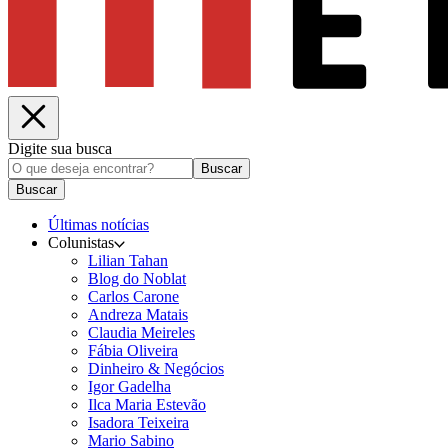
Digite sua busca
Buscar
Buscar
Últimas notícias
Colunistas
Lilian Tahan
Blog do Noblat
Carlos Carone
Andreza Matais
Claudia Meireles
Fábia Oliveira
Dinheiro & Negócios
Igor Gadelha
Ilca Maria Estevão
Isadora Teixeira
Mario Sabino