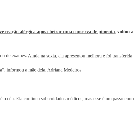
ve reação alérgica após cheirar uma conserva de pimenta
,
voltou a
eria de exames.
Ainda na sexta, ela apresentou melhora e foi transferida 
casa”, informou a mãe dela, Adriana Medeiros.
té o céu. Ela continua sob cuidados médicos, mas esse é um passo eno