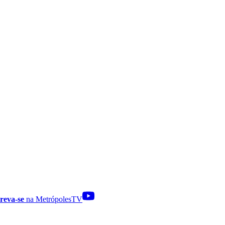
reva-se
na MetrópolesTV