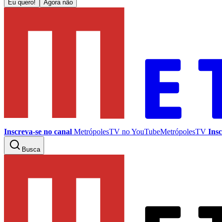
Eu quero!
Agora não
Inscreva-se no canal
MetrópolesTV no
YouTube
MetrópolesTV
Insc
Busca