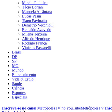
Mirelle Pinheiro
Tácio Lorran
Manoela Alcântara
Lucas Pasin
Tiago Pavinatto
Demétrio Vecchioli
Reinaldo Azevedo
Milena Teixeira
Alfredo Henrique
Rodrigo França
Vinícius Passarelli
Brasil
DF
SP
MG
Mundo
Entretenimento
Vida & Estilo
Saúde
Ciência
Esportes
Especiais
Inscreva-se no canal
MetrópolesTV no
YouTube
MetrópolesTV
Insc