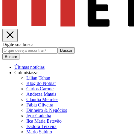
Digite sua busca
Buscar
Buscar
Últimas notícias
Colunistas
Lilian Tahan
Blog do Noblat
Carlos Carone
Andreza Matais
Claudia Meireles
Fábia Oliveira
Dinheiro & Negócios
Igor Gadelha
Ilca Maria Estevão
Isadora Teixeira
Mario Sabino