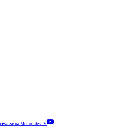
reva-se
na MetrópolesTV