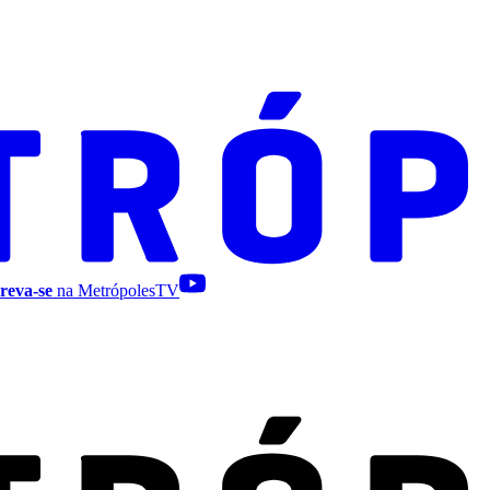
reva-se
na MetrópolesTV