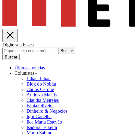
Digite sua busca
Buscar
Buscar
Últimas notícias
Colunistas
Lilian Tahan
Blog do Noblat
Carlos Carone
Andreza Matais
Claudia Meireles
Fábia Oliveira
Dinheiro & Negócios
Igor Gadelha
Ilca Maria Estevão
Isadora Teixeira
Mario Sabino