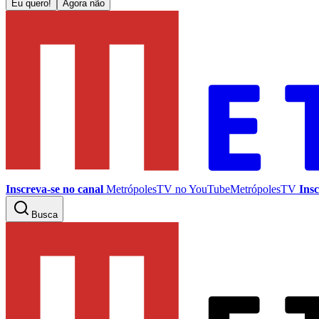
Eu quero!
Agora não
Inscreva-se no canal
MetrópolesTV no
YouTube
MetrópolesTV
Insc
Busca