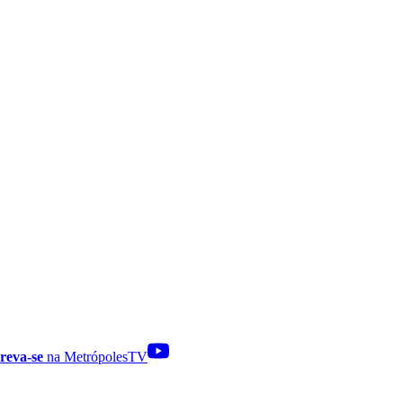
reva-se
na MetrópolesTV