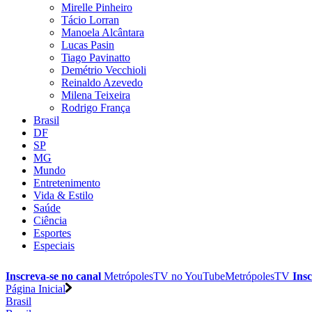
Mirelle Pinheiro
Tácio Lorran
Manoela Alcântara
Lucas Pasin
Tiago Pavinatto
Demétrio Vecchioli
Reinaldo Azevedo
Milena Teixeira
Rodrigo França
Brasil
DF
SP
MG
Mundo
Entretenimento
Vida & Estilo
Saúde
Ciência
Esportes
Especiais
Inscreva-se no canal
MetrópolesTV no
YouTube
MetrópolesTV
Insc
Página Inicial
Brasil