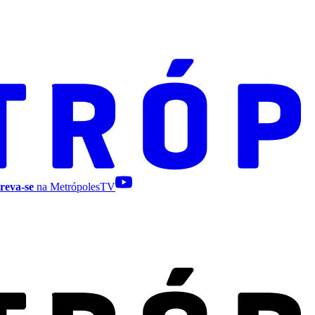
reva-se
na MetrópolesTV