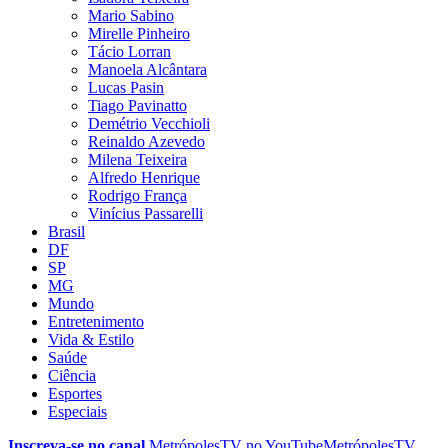
Mario Sabino
Mirelle Pinheiro
Tácio Lorran
Manoela Alcântara
Lucas Pasin
Tiago Pavinatto
Demétrio Vecchioli
Reinaldo Azevedo
Milena Teixeira
Alfredo Henrique
Rodrigo França
Vinícius Passarelli
Brasil
DF
SP
MG
Mundo
Entretenimento
Vida & Estilo
Saúde
Ciência
Esportes
Especiais
Inscreva-se no canal
MetrópolesTV no
YouTube
MetrópolesTV