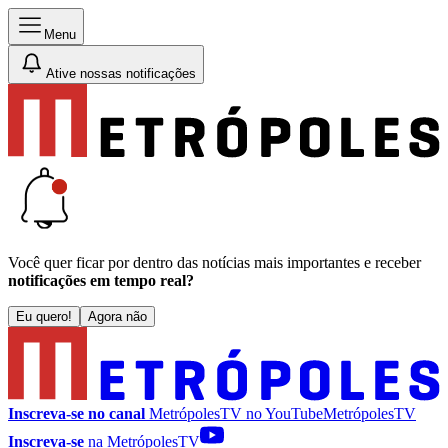
Menu
Ative nossas notificações
Você quer ficar por dentro das notícias mais importantes e receber
notificações em tempo real?
Eu quero!
Agora não
Inscreva-se no canal
MetrópolesTV no
YouTube
MetrópolesTV
Inscreva-se
na MetrópolesTV