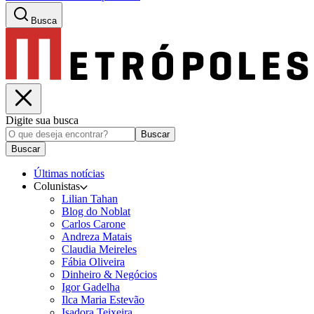
Busca
Digite sua busca
Buscar
Buscar
Últimas notícias
Colunistas
Lilian Tahan
Blog do Noblat
Carlos Carone
Andreza Matais
Claudia Meireles
Fábia Oliveira
Dinheiro & Negócios
Igor Gadelha
Ilca Maria Estevão
Isadora Teixeira