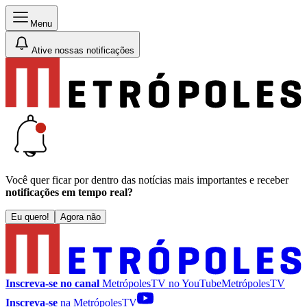
Menu
Ative nossas notificações
Você quer ficar por dentro das notícias mais importantes e receber
notificações em tempo real?
Eu quero!
Agora não
Inscreva-se no canal
MetrópolesTV no
YouTube
MetrópolesTV
Inscreva-se
na MetrópolesTV