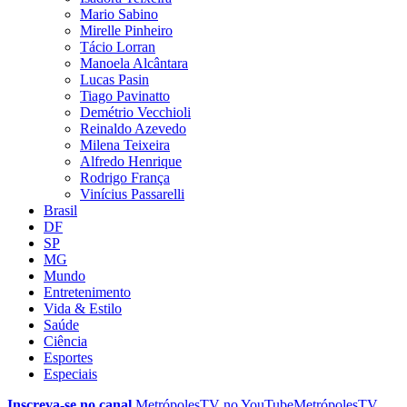
Mario Sabino
Mirelle Pinheiro
Tácio Lorran
Manoela Alcântara
Lucas Pasin
Tiago Pavinatto
Demétrio Vecchioli
Reinaldo Azevedo
Milena Teixeira
Alfredo Henrique
Rodrigo França
Vinícius Passarelli
Brasil
DF
SP
MG
Mundo
Entretenimento
Vida & Estilo
Saúde
Ciência
Esportes
Especiais
Inscreva-se no canal
MetrópolesTV no
YouTube
MetrópolesTV