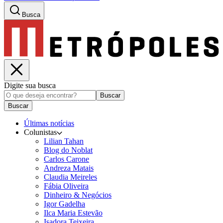
Busca
Digite sua busca
Buscar
Buscar
Últimas notícias
Colunistas
Lilian Tahan
Blog do Noblat
Carlos Carone
Andreza Matais
Claudia Meireles
Fábia Oliveira
Dinheiro & Negócios
Igor Gadelha
Ilca Maria Estevão
Isadora Teixeira