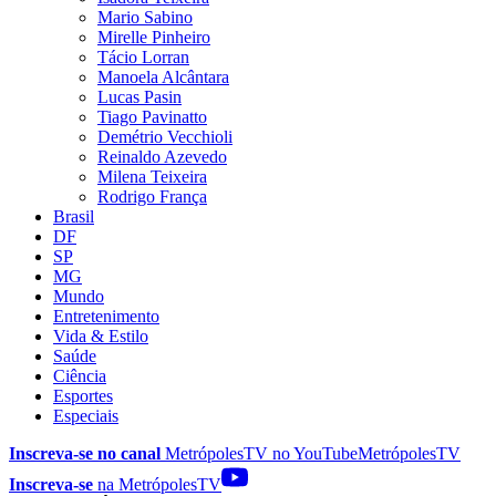
Mario Sabino
Mirelle Pinheiro
Tácio Lorran
Manoela Alcântara
Lucas Pasin
Tiago Pavinatto
Demétrio Vecchioli
Reinaldo Azevedo
Milena Teixeira
Rodrigo França
Brasil
DF
SP
MG
Mundo
Entretenimento
Vida & Estilo
Saúde
Ciência
Esportes
Especiais
Inscreva-se no canal
MetrópolesTV no
YouTube
MetrópolesTV
Inscreva-se
na MetrópolesTV