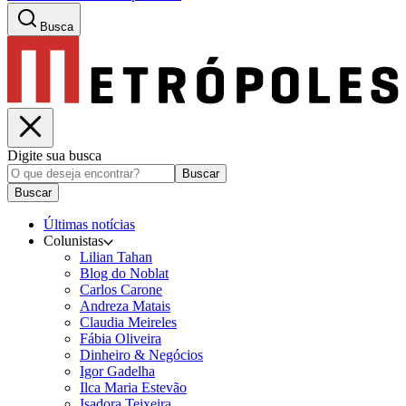
Busca
Digite sua busca
Buscar
Buscar
Últimas notícias
Colunistas
Lilian Tahan
Blog do Noblat
Carlos Carone
Andreza Matais
Claudia Meireles
Fábia Oliveira
Dinheiro & Negócios
Igor Gadelha
Ilca Maria Estevão
Isadora Teixeira