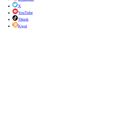
X
YouTube
Tiktok
Kwai