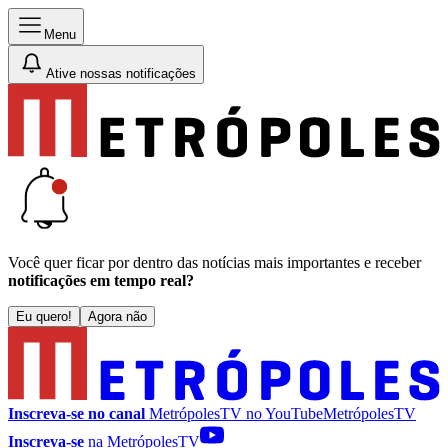
Menu
Ative nossas notificações
Você quer ficar por dentro das notícias mais importantes e receber
notificações em tempo real?
Eu quero!
Agora não
Inscreva-se no canal
MetrópolesTV no
YouTube
MetrópolesTV
Inscreva-se
na MetrópolesTV