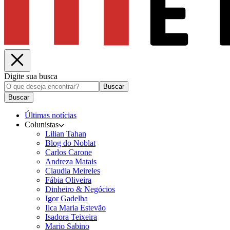
Digite sua busca
Buscar
Buscar
Últimas notícias
Colunistas
Lilian Tahan
Blog do Noblat
Carlos Carone
Andreza Matais
Claudia Meireles
Fábia Oliveira
Dinheiro & Negócios
Igor Gadelha
Ilca Maria Estevão
Isadora Teixeira
Mario Sabino