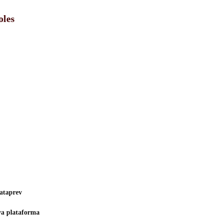
oles
Dataprev
va plataforma