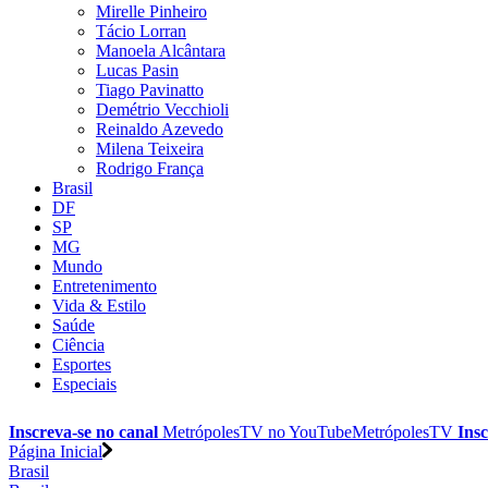
Mirelle Pinheiro
Tácio Lorran
Manoela Alcântara
Lucas Pasin
Tiago Pavinatto
Demétrio Vecchioli
Reinaldo Azevedo
Milena Teixeira
Rodrigo França
Brasil
DF
SP
MG
Mundo
Entretenimento
Vida & Estilo
Saúde
Ciência
Esportes
Especiais
Inscreva-se no canal
MetrópolesTV no
YouTube
MetrópolesTV
Insc
Página Inicial
Brasil