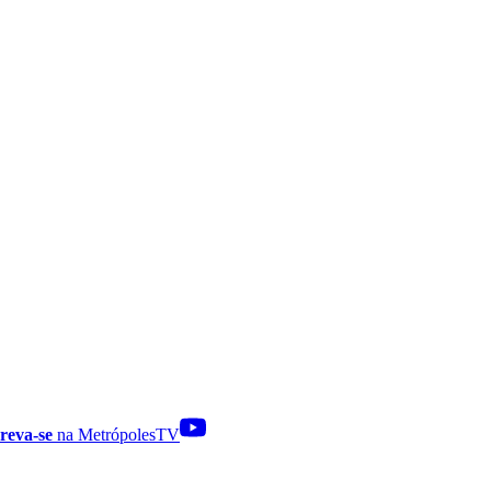
reva-se
na MetrópolesTV