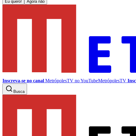
Eu quero!
Agora não
Inscreva-se no canal
MetrópolesTV no
YouTube
MetrópolesTV
Insc
Busca