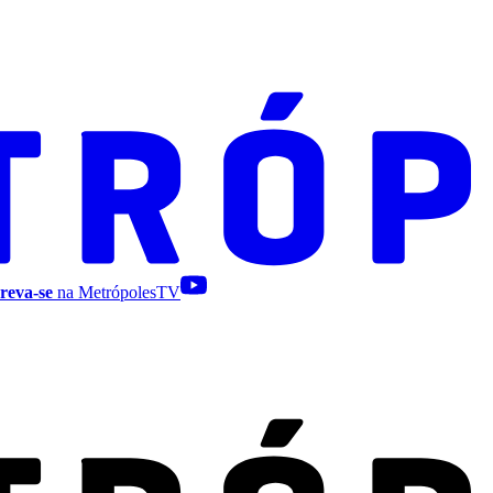
reva-se
na MetrópolesTV