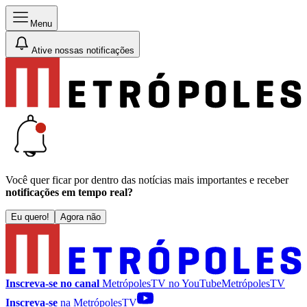
Menu
Ative nossas notificações
Você quer ficar por dentro das notícias mais importantes e receber
notificações em tempo real?
Eu quero!
Agora não
Inscreva-se no canal
MetrópolesTV no
YouTube
MetrópolesTV
Inscreva-se
na MetrópolesTV