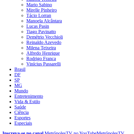
Mario Sabino
Mirelle Pinheiro
Tácio Lorran
Manoela Alcântara
Lucas Pasin
Tiago Pavinatto
Demétrio Vecchioli
Reinaldo Azevedo
Milena Teixeira
Alfredo Henrique
Rodrigo França
Vinícius Passarelli
Brasil
DF
SP
MG
Mundo
Entretenimento
Vida & Estilo
Saúde
Ciência
Esportes
Especiais
Inscreva-se no canal
MetrópolesTV no
YouTube
MetrópolesTV