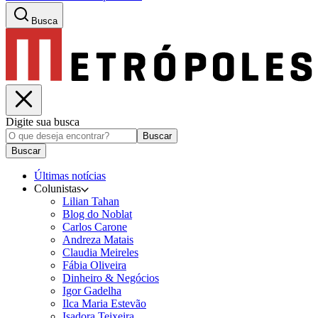
Busca
Digite sua busca
Buscar
Buscar
Últimas notícias
Colunistas
Lilian Tahan
Blog do Noblat
Carlos Carone
Andreza Matais
Claudia Meireles
Fábia Oliveira
Dinheiro & Negócios
Igor Gadelha
Ilca Maria Estevão
Isadora Teixeira