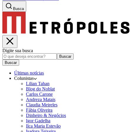
Busca
Digite sua busca
Buscar
Buscar
Últimas notícias
Colunistas
Lilian Tahan
Blog do Noblat
Carlos Carone
Andreza Matais
Claudia Meireles
Fábia Oliveira
Dinheiro & Negócios
Igor Gadelha
Ilca Maria Estevão
Isadora Teixeira