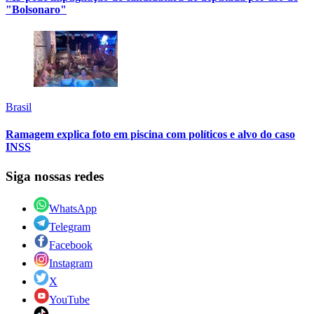
"Bolsonaro"
Brasil
Ramagem explica foto em piscina com políticos e alvo do caso
INSS
Siga nossas redes
WhatsApp
Telegram
Facebook
Instagram
X
YouTube