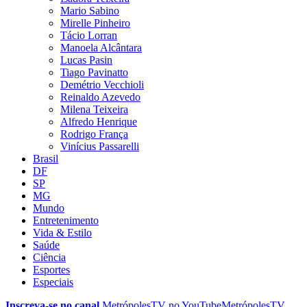
Mario Sabino
Mirelle Pinheiro
Tácio Lorran
Manoela Alcântara
Lucas Pasin
Tiago Pavinatto
Demétrio Vecchioli
Reinaldo Azevedo
Milena Teixeira
Alfredo Henrique
Rodrigo França
Vinícius Passarelli
Brasil
DF
SP
MG
Mundo
Entretenimento
Vida & Estilo
Saúde
Ciência
Esportes
Especiais
Inscreva-se no canal
MetrópolesTV no
YouTube
MetrópolesTV