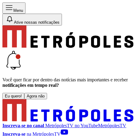
Menu
Ative nossas notificações
Você quer ficar por dentro das notícias mais importantes e receber
notificações em tempo real?
Eu quero!
Agora não
Inscreva-se no canal
MetrópolesTV no
YouTube
MetrópolesTV
Inscreva-se
na MetrópolesTV