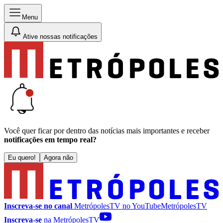
Menu
Ative nossas notificações
Você quer ficar por dentro das notícias mais importantes e receber
notificações em tempo real?
Eu quero!
Agora não
Inscreva-se no canal
MetrópolesTV no
YouTube
MetrópolesTV
Inscreva-se
na MetrópolesTV