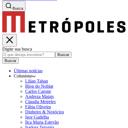
Busca
Digite sua busca
Buscar
Buscar
Últimas notícias
Colunistas
Lilian Tahan
Blog do Noblat
Carlos Carone
Andreza Matais
Claudia Meireles
Fábia Oliveira
Dinheiro & Negócios
Igor Gadelha
Ilca Maria Estevão
Isadora Teixeira