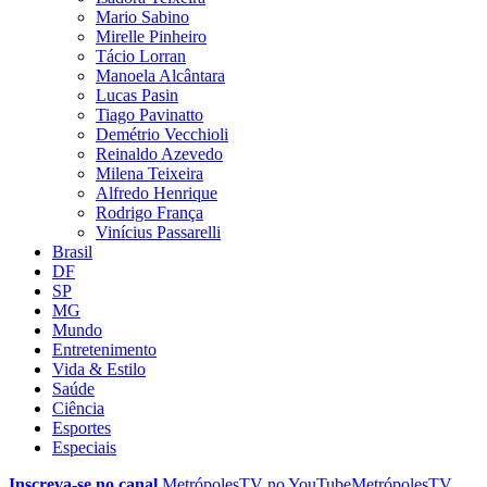
Mario Sabino
Mirelle Pinheiro
Tácio Lorran
Manoela Alcântara
Lucas Pasin
Tiago Pavinatto
Demétrio Vecchioli
Reinaldo Azevedo
Milena Teixeira
Alfredo Henrique
Rodrigo França
Vinícius Passarelli
Brasil
DF
SP
MG
Mundo
Entretenimento
Vida & Estilo
Saúde
Ciência
Esportes
Especiais
Inscreva-se no canal
MetrópolesTV no
YouTube
MetrópolesTV