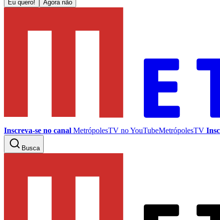
Eu quero!
Agora não
Inscreva-se no canal
MetrópolesTV no
YouTube
MetrópolesTV
Insc
Busca