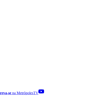
reva-se
na MetrópolesTV