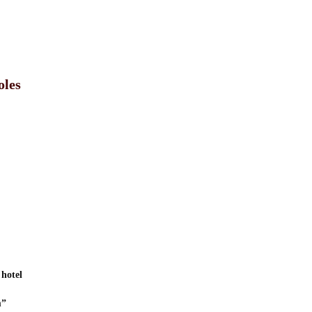
oles
hotel
m”