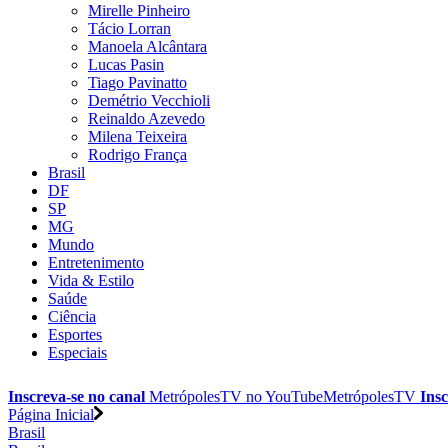
Mirelle Pinheiro
Tácio Lorran
Manoela Alcântara
Lucas Pasin
Tiago Pavinatto
Demétrio Vecchioli
Reinaldo Azevedo
Milena Teixeira
Rodrigo França
Brasil
DF
SP
MG
Mundo
Entretenimento
Vida & Estilo
Saúde
Ciência
Esportes
Especiais
Inscreva-se no canal
MetrópolesTV no
YouTube
MetrópolesTV
Insc
Página Inicial
Brasil