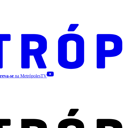
reva-se
na MetrópolesTV