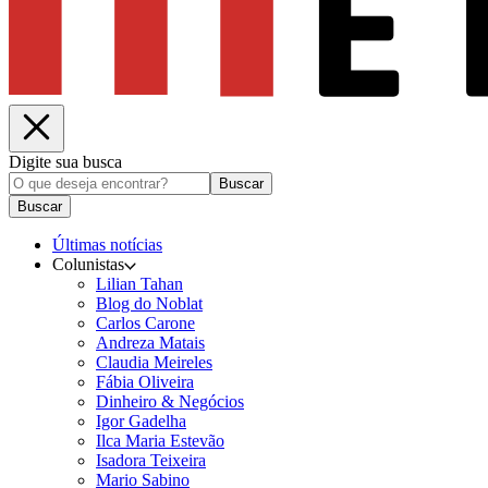
Digite sua busca
Buscar
Buscar
Últimas notícias
Colunistas
Lilian Tahan
Blog do Noblat
Carlos Carone
Andreza Matais
Claudia Meireles
Fábia Oliveira
Dinheiro & Negócios
Igor Gadelha
Ilca Maria Estevão
Isadora Teixeira
Mario Sabino