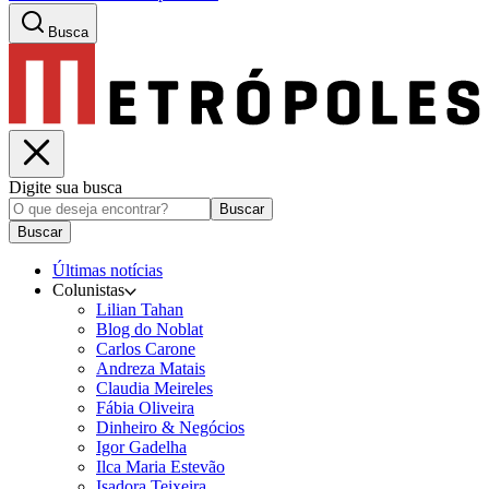
Busca
Digite sua busca
Buscar
Buscar
Últimas notícias
Colunistas
Lilian Tahan
Blog do Noblat
Carlos Carone
Andreza Matais
Claudia Meireles
Fábia Oliveira
Dinheiro & Negócios
Igor Gadelha
Ilca Maria Estevão
Isadora Teixeira