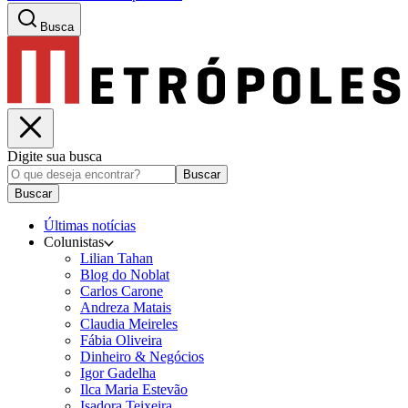
Busca
Digite sua busca
Buscar
Buscar
Últimas notícias
Colunistas
Lilian Tahan
Blog do Noblat
Carlos Carone
Andreza Matais
Claudia Meireles
Fábia Oliveira
Dinheiro & Negócios
Igor Gadelha
Ilca Maria Estevão
Isadora Teixeira