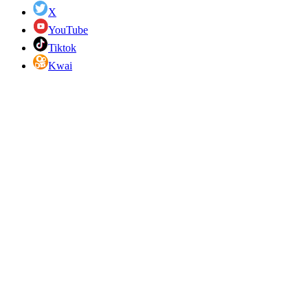
X
YouTube
Tiktok
Kwai