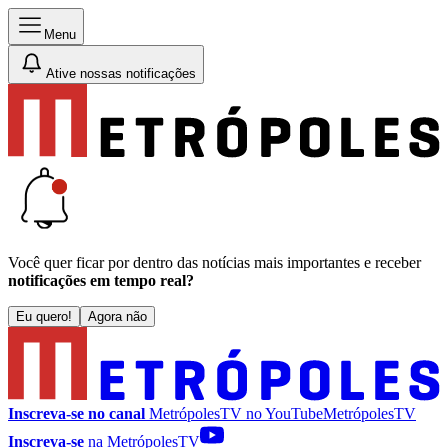
Menu
Ative nossas notificações
Você quer ficar por dentro das notícias mais importantes e receber
notificações em tempo real?
Eu quero!
Agora não
Inscreva-se no canal
MetrópolesTV no
YouTube
MetrópolesTV
Inscreva-se
na MetrópolesTV