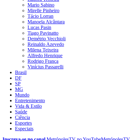
Mario Sabino
Mirelle Pinheiro
Tácio Lorran
Manoela Alcântara
Lucas Pasin
Tiago Pavinatto
Demétrio Vecchioli
Reinaldo Azevedo
Milena Teixeira
Alfredo Henrique
Rodrigo França
Vinícius Passarelli
Brasil
DF
SP
MG
Mundo
Entretenimento
Vida & Estilo
Saúde
Ciência
Esportes
Especiais
Inscreva-se no canal
MetrópolesTV no
YouTube
MetrópolesTV