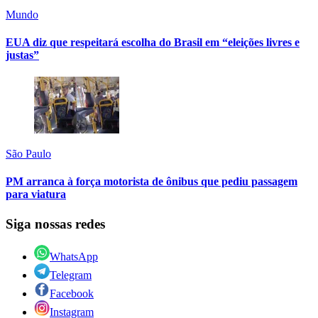
Mundo
EUA diz que respeitará escolha do Brasil em “eleições livres e
justas”
São Paulo
PM arranca à força motorista de ônibus que pediu passagem
para viatura
Siga nossas redes
WhatsApp
Telegram
Facebook
Instagram