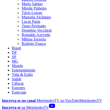
Mario Sabino
Mirelle Pinheiro
Tácio Lorran
Manoela Alcântara
Lucas Pasin
Tiago Pavinatto
Demétrio Vecchioli
Reinaldo Azevedo
Milena Teixeira
Rodrigo França
Brasil
DF
SP
MG
Mundo
Entretenimento
Vida & Estilo
Saúde
Ciência
Esportes
Especiais
Inscreva-se no canal
MetrópolesTV no
YouTube
MetrópolesTV
Inscreva-se
na MetrópolesTV