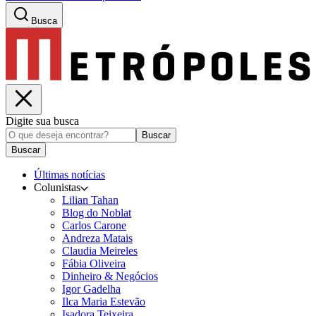
Busca
Digite sua busca
Buscar
Buscar
Últimas notícias
Colunistas
Lilian Tahan
Blog do Noblat
Carlos Carone
Andreza Matais
Claudia Meireles
Fábia Oliveira
Dinheiro & Negócios
Igor Gadelha
Ilca Maria Estevão
Isadora Teixeira