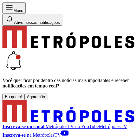
Menu
Ative nossas notificações
Você quer ficar por dentro das notícias mais importantes e receber
notificações em tempo real?
Eu quero!
Agora não
Inscreva-se no canal
MetrópolesTV no
YouTube
MetrópolesTV
Inscreva-se
na MetrópolesTV