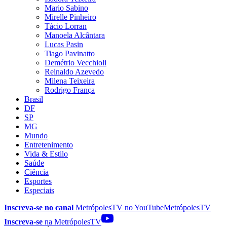
Mario Sabino
Mirelle Pinheiro
Tácio Lorran
Manoela Alcântara
Lucas Pasin
Tiago Pavinatto
Demétrio Vecchioli
Reinaldo Azevedo
Milena Teixeira
Rodrigo França
Brasil
DF
SP
MG
Mundo
Entretenimento
Vida & Estilo
Saúde
Ciência
Esportes
Especiais
Inscreva-se no canal
MetrópolesTV no
YouTube
MetrópolesTV
Inscreva-se
na MetrópolesTV