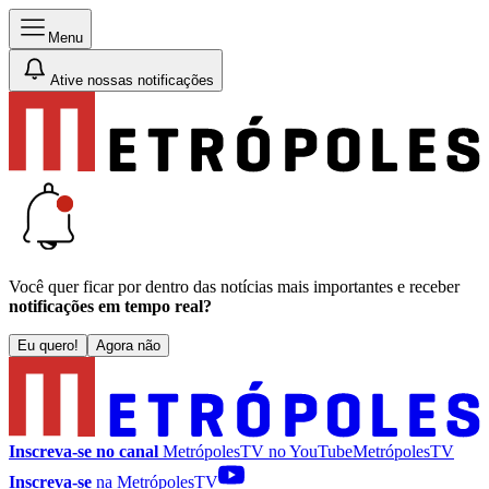
Menu
Ative nossas notificações
Você quer ficar por dentro das notícias mais importantes e receber
notificações em tempo real?
Eu quero!
Agora não
Inscreva-se no canal
MetrópolesTV no
YouTube
MetrópolesTV
Inscreva-se
na MetrópolesTV