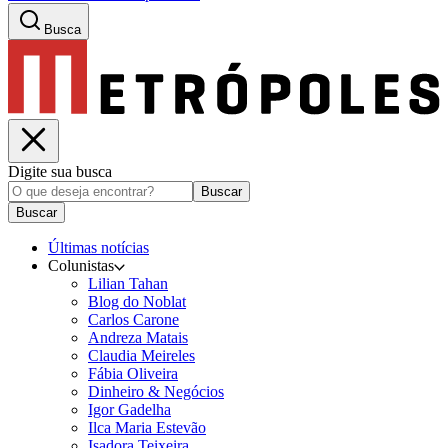
Busca
Digite sua busca
Buscar
Buscar
Últimas notícias
Colunistas
Lilian Tahan
Blog do Noblat
Carlos Carone
Andreza Matais
Claudia Meireles
Fábia Oliveira
Dinheiro & Negócios
Igor Gadelha
Ilca Maria Estevão
Isadora Teixeira