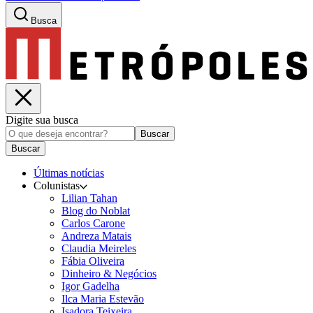
Busca
Digite sua busca
Buscar
Buscar
Últimas notícias
Colunistas
Lilian Tahan
Blog do Noblat
Carlos Carone
Andreza Matais
Claudia Meireles
Fábia Oliveira
Dinheiro & Negócios
Igor Gadelha
Ilca Maria Estevão
Isadora Teixeira