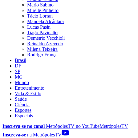
Mario Sabino
Mirelle Pinheiro
Tácio Lorran
Manoela Alcântara
Lucas Pasin
Tiago Pavinatto
Demétrio Vecchioli
Reinaldo Azevedo
Milena Teixeira
Rodrigo França
Brasil
DF
SP
MG
Mundo
Entretenimento
Vida & Estilo
Saúde
Ciência
Esportes
Especiais
Inscreva-se no canal
MetrópolesTV no
YouTube
MetrópolesTV
Inscreva-se
na MetrópolesTV