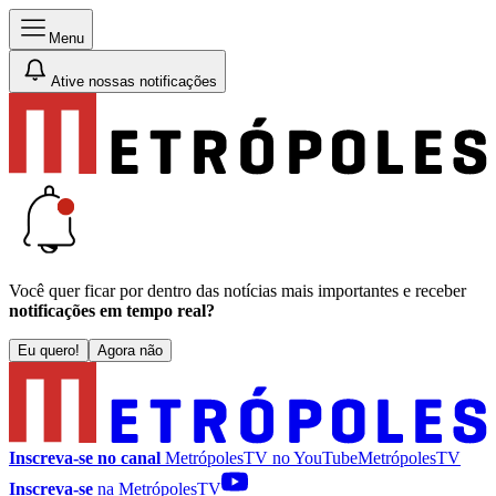
Menu
Ative nossas notificações
Você quer ficar por dentro das notícias mais importantes e receber
notificações em tempo real?
Eu quero!
Agora não
Inscreva-se no canal
MetrópolesTV no
YouTube
MetrópolesTV
Inscreva-se
na MetrópolesTV