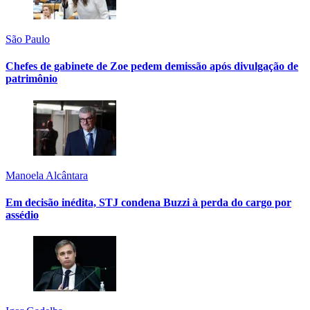
São Paulo
Chefes de gabinete de Zoe pedem demissão após divulgação de
patrimônio
Manoela Alcântara
Em decisão inédita, STJ condena Buzzi à perda do cargo por
assédio