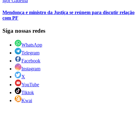
Igor Gadelha
Mendonça e ministro da Justiça se reúnem para discutir relação
com PF
Siga nossas redes
WhatsApp
Telegram
Facebook
Instagram
X
YouTube
Tiktok
Kwai