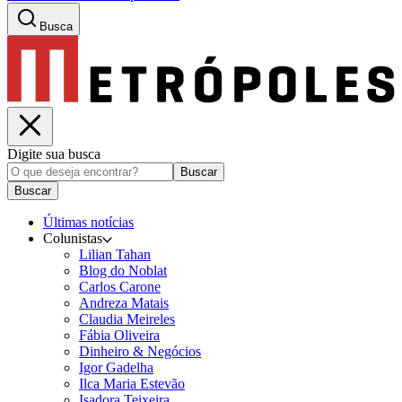
Busca
Digite sua busca
Buscar
Buscar
Últimas notícias
Colunistas
Lilian Tahan
Blog do Noblat
Carlos Carone
Andreza Matais
Claudia Meireles
Fábia Oliveira
Dinheiro & Negócios
Igor Gadelha
Ilca Maria Estevão
Isadora Teixeira