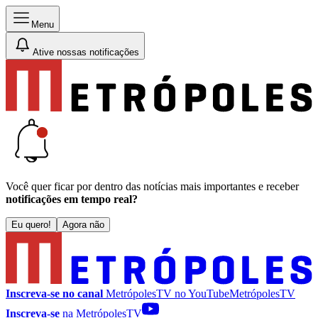
Menu
Ative nossas notificações
Você quer ficar por dentro das notícias mais importantes e receber
notificações em tempo real?
Eu quero!
Agora não
Inscreva-se no canal
MetrópolesTV no
YouTube
MetrópolesTV
Inscreva-se
na MetrópolesTV