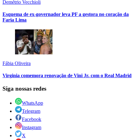
Demétrio Vecchioli
Esquema de ex-governador leva PF a gestora no coração da
Faria Lima
Fábia Oliveira
Virginia comemora renovação de Vini Jr. com o Real Madrid
Siga nossas redes
WhatsApp
Telegram
Facebook
Instagram
X