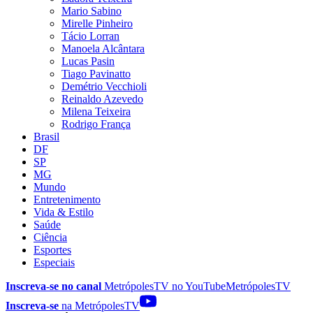
Mario Sabino
Mirelle Pinheiro
Tácio Lorran
Manoela Alcântara
Lucas Pasin
Tiago Pavinatto
Demétrio Vecchioli
Reinaldo Azevedo
Milena Teixeira
Rodrigo França
Brasil
DF
SP
MG
Mundo
Entretenimento
Vida & Estilo
Saúde
Ciência
Esportes
Especiais
Inscreva-se no canal
MetrópolesTV no
YouTube
MetrópolesTV
Inscreva-se
na MetrópolesTV