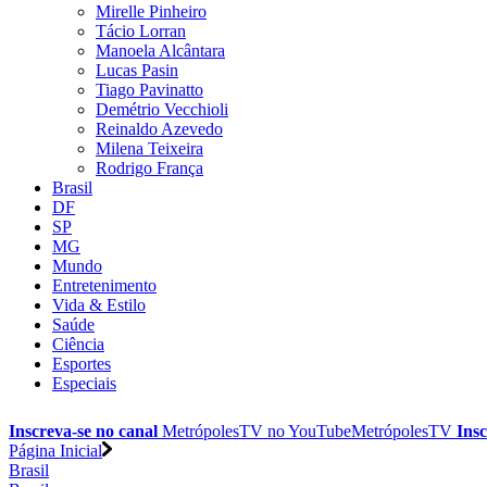
Mirelle Pinheiro
Tácio Lorran
Manoela Alcântara
Lucas Pasin
Tiago Pavinatto
Demétrio Vecchioli
Reinaldo Azevedo
Milena Teixeira
Rodrigo França
Brasil
DF
SP
MG
Mundo
Entretenimento
Vida & Estilo
Saúde
Ciência
Esportes
Especiais
Inscreva-se no canal
MetrópolesTV no
YouTube
MetrópolesTV
Insc
Página Inicial
Brasil