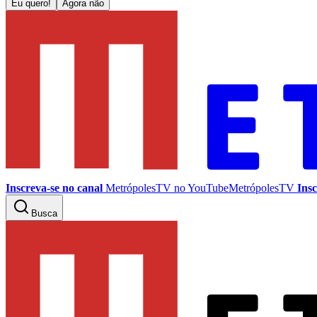
Eu quero!
Agora não
Inscreva-se no canal
MetrópolesTV no
YouTube
MetrópolesTV
Insc
Busca