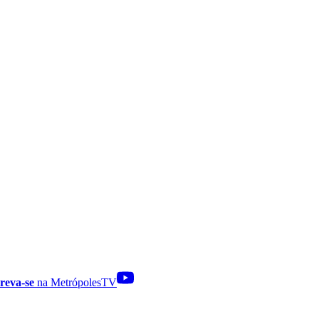
reva-se
na MetrópolesTV