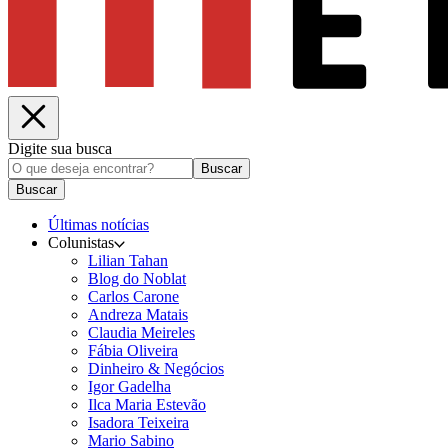
Digite sua busca
Buscar
Buscar
Últimas notícias
Colunistas
Lilian Tahan
Blog do Noblat
Carlos Carone
Andreza Matais
Claudia Meireles
Fábia Oliveira
Dinheiro & Negócios
Igor Gadelha
Ilca Maria Estevão
Isadora Teixeira
Mario Sabino