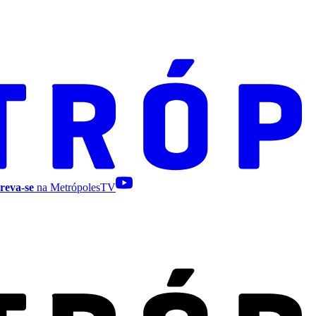
reva-se
na MetrópolesTV