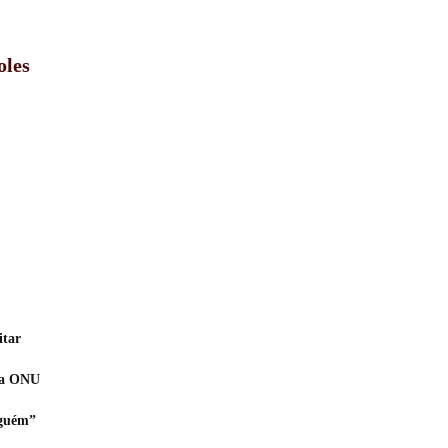
oles
itar
 da ONU
nguém”