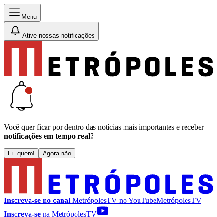
Menu
Ative nossas notificações
Você quer ficar por dentro das notícias mais importantes e receber
notificações em tempo real?
Eu quero!
Agora não
Inscreva-se no canal
MetrópolesTV no
YouTube
MetrópolesTV
Inscreva-se
na MetrópolesTV