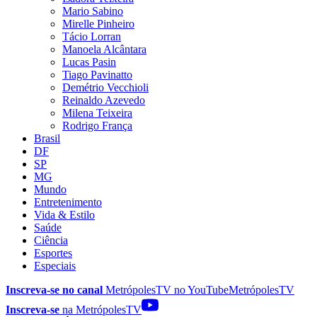
Mario Sabino
Mirelle Pinheiro
Tácio Lorran
Manoela Alcântara
Lucas Pasin
Tiago Pavinatto
Demétrio Vecchioli
Reinaldo Azevedo
Milena Teixeira
Rodrigo França
Brasil
DF
SP
MG
Mundo
Entretenimento
Vida & Estilo
Saúde
Ciência
Esportes
Especiais
Inscreva-se no canal
MetrópolesTV no
YouTube
MetrópolesTV
Inscreva-se
na MetrópolesTV