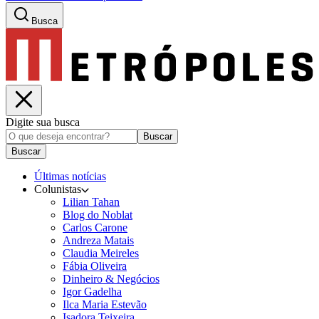
Busca
Digite sua busca
Buscar
Buscar
Últimas notícias
Colunistas
Lilian Tahan
Blog do Noblat
Carlos Carone
Andreza Matais
Claudia Meireles
Fábia Oliveira
Dinheiro & Negócios
Igor Gadelha
Ilca Maria Estevão
Isadora Teixeira