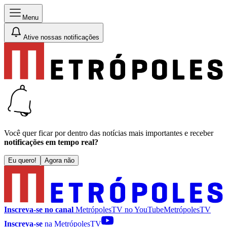
Menu
Ative nossas notificações
Você quer ficar por dentro das notícias mais importantes e receber
notificações em tempo real?
Eu quero!
Agora não
Inscreva-se no canal
MetrópolesTV no
YouTube
MetrópolesTV
Inscreva-se
na MetrópolesTV