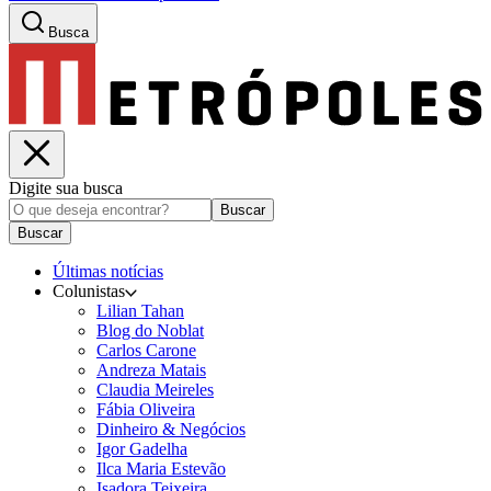
Busca
Digite sua busca
Buscar
Buscar
Últimas notícias
Colunistas
Lilian Tahan
Blog do Noblat
Carlos Carone
Andreza Matais
Claudia Meireles
Fábia Oliveira
Dinheiro & Negócios
Igor Gadelha
Ilca Maria Estevão
Isadora Teixeira