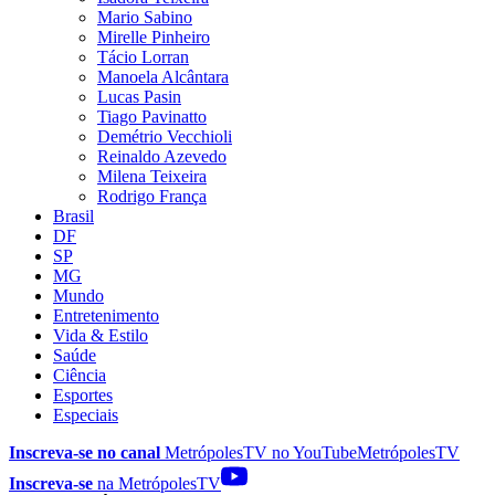
Mario Sabino
Mirelle Pinheiro
Tácio Lorran
Manoela Alcântara
Lucas Pasin
Tiago Pavinatto
Demétrio Vecchioli
Reinaldo Azevedo
Milena Teixeira
Rodrigo França
Brasil
DF
SP
MG
Mundo
Entretenimento
Vida & Estilo
Saúde
Ciência
Esportes
Especiais
Inscreva-se no canal
MetrópolesTV no
YouTube
MetrópolesTV
Inscreva-se
na MetrópolesTV