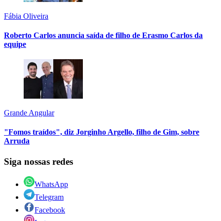
Fábia Oliveira
Roberto Carlos anuncia saída de filho de Erasmo Carlos da
equipe
Grande Angular
"Fomos traídos", diz Jorginho Argello, filho de Gim, sobre
Arruda
Siga nossas redes
WhatsApp
Telegram
Facebook