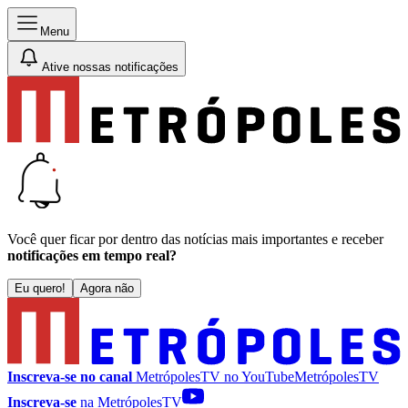
Menu
Ative nossas notificações
Você quer ficar por dentro das notícias mais importantes e receber
notificações em tempo real?
Eu quero!
Agora não
Inscreva-se no canal
MetrópolesTV no
YouTube
MetrópolesTV
Inscreva-se
na MetrópolesTV