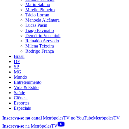
Mario Sabino
Mirelle Pinheiro
Tácio Lorran
Manoela Alcântara
Lucas Pasin
Tiago Pavinatto
Demétrio Vecchioli
Reinaldo Azevedo
Milena Teixeira
Rodrigo França
Brasil
DF
SP
MG
Mundo
Entretenimento
Vida & Estilo
Saúde
Ciência
Esportes
Especiais
Inscreva-se no canal
MetrópolesTV no
YouTube
MetrópolesTV
Inscreva-se
na MetrópolesTV