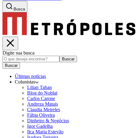
Busca
Digite sua busca
Buscar
Buscar
Últimas notícias
Colunistas
Lilian Tahan
Blog do Noblat
Carlos Carone
Andreza Matais
Claudia Meireles
Fábia Oliveira
Dinheiro & Negócios
Igor Gadelha
Ilca Maria Estevão
Isadora Teixeira