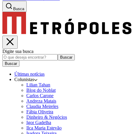
Busca
Digite sua busca
Buscar
Buscar
Últimas notícias
Colunistas
Lilian Tahan
Blog do Noblat
Carlos Carone
Andreza Matais
Claudia Meireles
Fábia Oliveira
Dinheiro & Negócios
Igor Gadelha
Ilca Maria Estevão
Isadora Teixeira