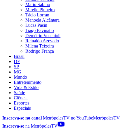
Mario Sabino
Mirelle Pinheiro
Tácio Lorran
Manoela Alcântara
Lucas Pasin
Tiago Pavinatto
Demétrio Vecchioli
Reinaldo Azevedo
Milena Teixeira
Rodrigo França
Brasil
DF
SP
MG
Mundo
Entretenimento
Vida & Estilo
Saúde
Ciência
Esportes
Especiais
Inscreva-se no canal
MetrópolesTV no
YouTube
MetrópolesTV
Inscreva-se
na MetrópolesTV