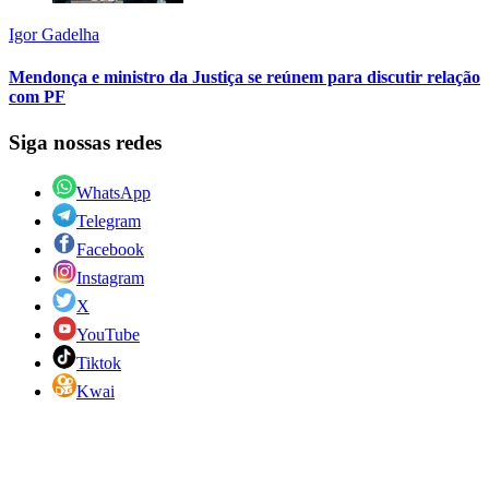
Igor Gadelha
Mendonça e ministro da Justiça se reúnem para discutir relação
com PF
Siga nossas redes
WhatsApp
Telegram
Facebook
Instagram
X
YouTube
Tiktok
Kwai