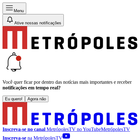
Menu
Ative nossas notificações
Você quer ficar por dentro das notícias mais importantes e receber
notificações em tempo real?
Eu quero!
Agora não
Inscreva-se no canal
MetrópolesTV no
YouTube
MetrópolesTV
Inscreva-se
na MetrópolesTV