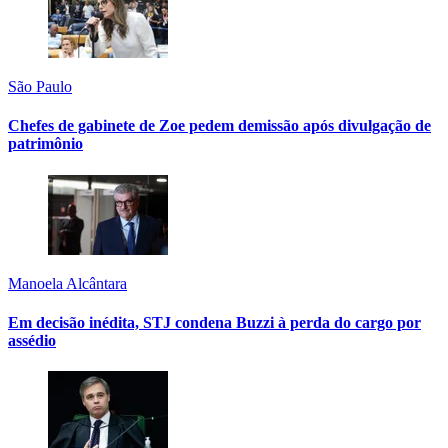
São Paulo
Chefes de gabinete de Zoe pedem demissão após divulgação de
patrimônio
Manoela Alcântara
Em decisão inédita, STJ condena Buzzi à perda do cargo por
assédio