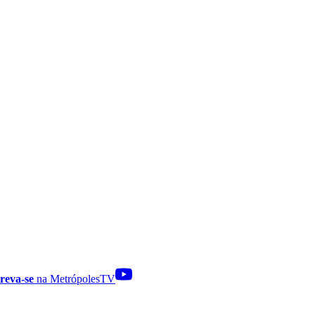
reva-se
na MetrópolesTV