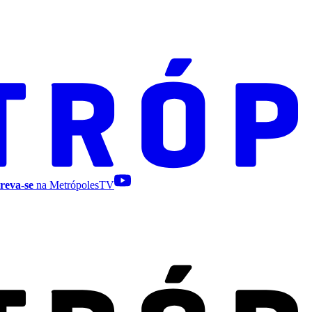
reva-se
na MetrópolesTV