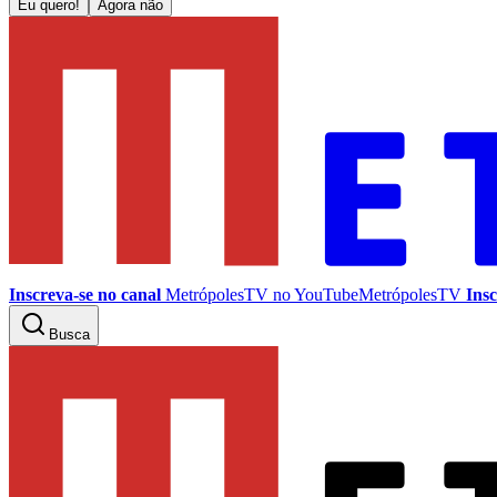
Eu quero!
Agora não
Inscreva-se no canal
MetrópolesTV no
YouTube
MetrópolesTV
Insc
Busca