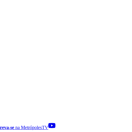
reva-se
na MetrópolesTV