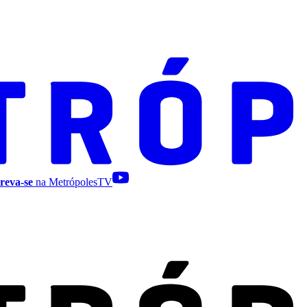
reva-se
na MetrópolesTV