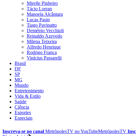
Mirelle Pinheiro
Tácio Lorran
Manoela Alcântara
Lucas Pasin
Tiago Pavinatto
Demétrio Vecchioli
Reinaldo Azevedo
Milena Teixeira
Alfredo Henrique
Rodrigo França
Vinícius Passarelli
Brasil
DF
SP
MG
Mundo
Entretenimento
Vida & Estilo
Saúde
Ciência
Esportes
Especiais
Inscreva-se no canal
MetrópolesTV no
YouTube
MetrópolesTV
Insc