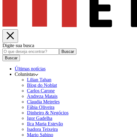
Digite sua busca
Buscar
Buscar
Últimas notícias
Colunistas
Lilian Tahan
Blog do Noblat
Carlos Carone
Andreza Matais
Claudia Meireles
Fábia Oliveira
Dinheiro & Negócios
Igor Gadelha
Ilca Maria Estevão
Isadora Teixeira
Mario Sabino