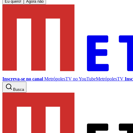
Eu quero!
Agora não
Inscreva-se no canal
MetrópolesTV no
YouTube
MetrópolesTV
Insc
Busca