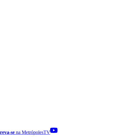
reva-se
na MetrópolesTV