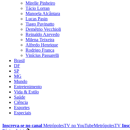
Mirelle Pinheiro
Tácio Lorran
Manoela Alcântara
Lucas Pasin
Tiago Pavinatto
Demétrio Vecchioli
Reinaldo Azevedo
Milena Teixeira
Alfredo Henrique
Rodrigo França
Vinícius Passarelli
Brasil
DF
SP
MG
Mundo
Entretenimento
Vida & Estilo
Saúde
Ciência
Esportes
Especiais
Inscreva-se no canal
MetrópolesTV no
YouTube
MetrópolesTV
Insc