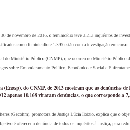
0 de novembro de 2016, o feminicídio teve 3.213 inquéritos de investi
sificados como feminicídio e 1.395 estão com a investigação em curso.
l do Ministério Público (CNMP), que ocorreu no Ministério Público d
ogos sobre Empoderamento Político, Econômico e Social e Enfrentamen
ca (Enasp), do CNMP, de 2013 mostram que as denúncias de h
 2012 apenas 10.168 viraram denúncias, o que corresponde a 
s (Gecohm), promotora de Justiça Lúcia Iloizio, explica que o objetiv
 objetivo é oferecer a denúncia de todos os inquéritos à Justiça, para r