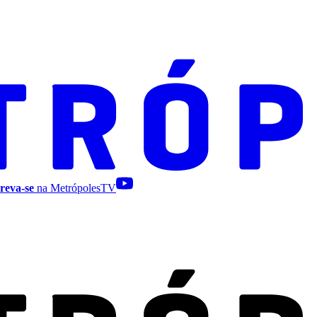
reva-se
na MetrópolesTV