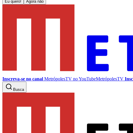
Eu quero!
Agora não
Inscreva-se no canal
MetrópolesTV no
YouTube
MetrópolesTV
Insc
Busca