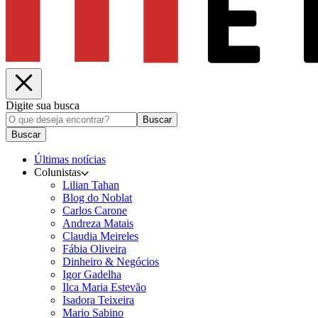
Digite sua busca
Buscar
Buscar
Últimas notícias
Colunistas
Lilian Tahan
Blog do Noblat
Carlos Carone
Andreza Matais
Claudia Meireles
Fábia Oliveira
Dinheiro & Negócios
Igor Gadelha
Ilca Maria Estevão
Isadora Teixeira
Mario Sabino