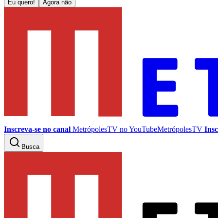
Eu quero!
Agora não
Inscreva-se no canal
MetrópolesTV no
YouTube
MetrópolesTV
Insc
Busca