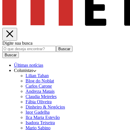
Digite sua busca
Buscar
Buscar
Últimas notícias
Colunistas
Lilian Tahan
Blog do Noblat
Carlos Carone
Andreza Matais
Claudia Meireles
Fábia Oliveira
Dinheiro & Negócios
Igor Gadelha
Ilca Maria Estevão
Isadora Teixeira
Mario Sabino