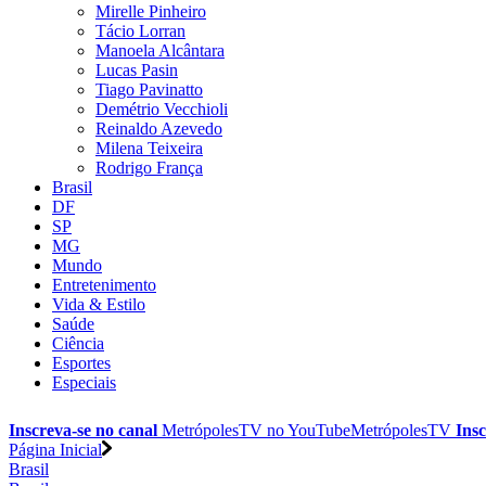
Mirelle Pinheiro
Tácio Lorran
Manoela Alcântara
Lucas Pasin
Tiago Pavinatto
Demétrio Vecchioli
Reinaldo Azevedo
Milena Teixeira
Rodrigo França
Brasil
DF
SP
MG
Mundo
Entretenimento
Vida & Estilo
Saúde
Ciência
Esportes
Especiais
Inscreva-se no canal
MetrópolesTV no
YouTube
MetrópolesTV
Insc
Página Inicial
Brasil