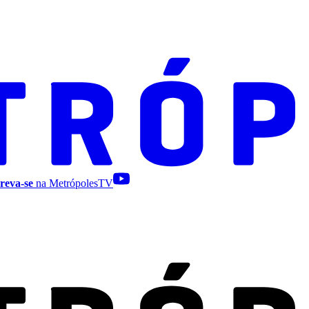
reva-se
na MetrópolesTV