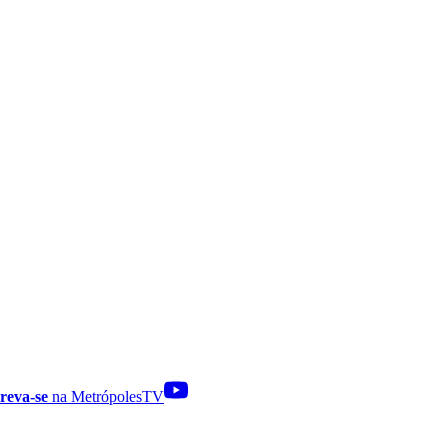
reva-se
na MetrópolesTV