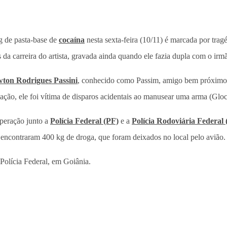
g de pasta-base de
cocaína
nesta sexta-feira (10/11) é marcada por trag
 da carreira do artista, gravada ainda quando ele fazia dupla com o ir
ton Rodrigues Passini
, conhecido como Passim, amigo bem próximo e
igação, ele foi vítima de disparos acidentais ao manusear uma arma (Glo
eração junto a
Polícia Federal (PF)
e a
Polícia Rodoviária Federal
encontraram 400 kg de droga, que foram deixados no local pelo avião.
Polícia Federal, em Goiânia.