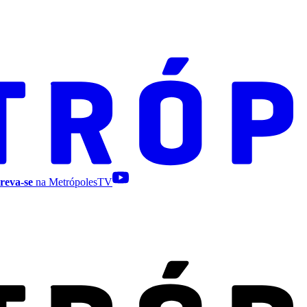
reva-se
na MetrópolesTV