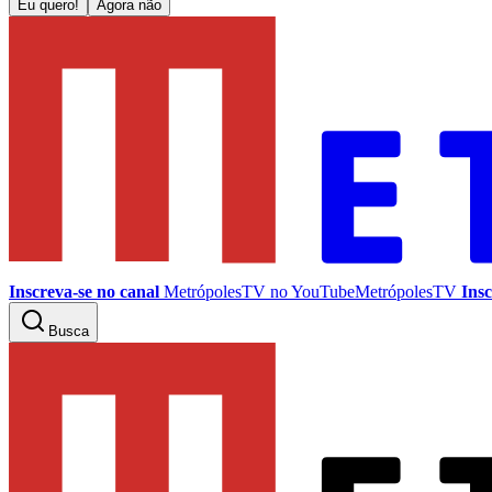
Eu quero!
Agora não
Inscreva-se no canal
MetrópolesTV no
YouTube
MetrópolesTV
Insc
Busca