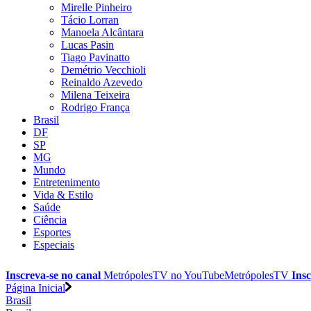
Mirelle Pinheiro
Tácio Lorran
Manoela Alcântara
Lucas Pasin
Tiago Pavinatto
Demétrio Vecchioli
Reinaldo Azevedo
Milena Teixeira
Rodrigo França
Brasil
DF
SP
MG
Mundo
Entretenimento
Vida & Estilo
Saúde
Ciência
Esportes
Especiais
Inscreva-se no canal
MetrópolesTV no
YouTube
MetrópolesTV
Insc
Página Inicial
Brasil