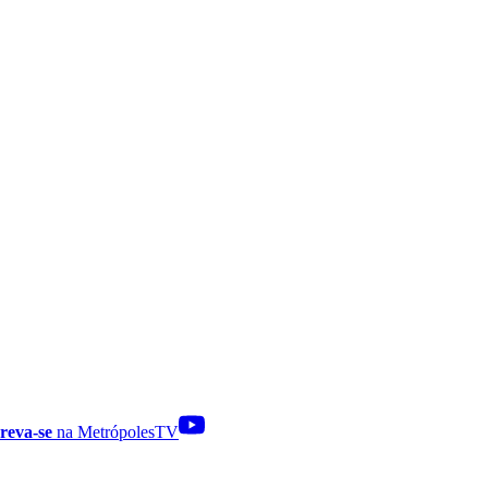
reva-se
na MetrópolesTV