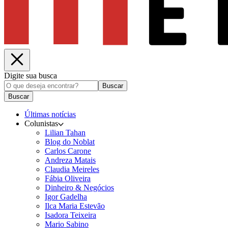
Digite sua busca
Buscar
Buscar
Últimas notícias
Colunistas
Lilian Tahan
Blog do Noblat
Carlos Carone
Andreza Matais
Claudia Meireles
Fábia Oliveira
Dinheiro & Negócios
Igor Gadelha
Ilca Maria Estevão
Isadora Teixeira
Mario Sabino