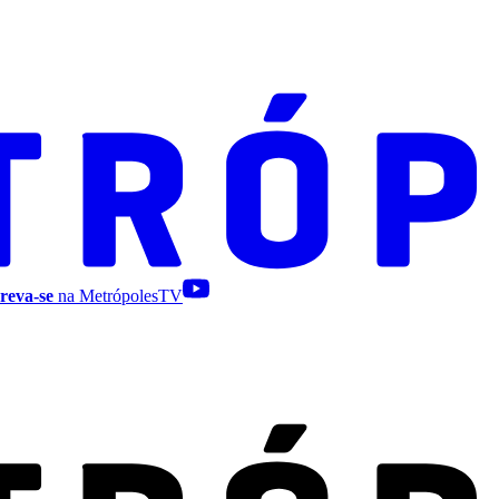
reva-se
na MetrópolesTV