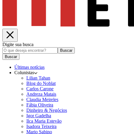
Digite sua busca
Buscar
Buscar
Últimas notícias
Colunistas
Lilian Tahan
Blog do Noblat
Carlos Carone
Andreza Matais
Claudia Meireles
Fábia Oliveira
Dinheiro & Negócios
Igor Gadelha
Ilca Maria Estevão
Isadora Teixeira
Mario Sabino