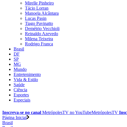
Mirelle Pinheiro
Tácio Lorran
Manoela Alcântara
Lucas Pasin
Tiago Pavinatto
Demétrio Vecchioli
Reinaldo Azevedo
Milena Teixeira
Rodrigo França
Brasil
DF
SP
MG
Mundo
Entretenimento
Vida & Estilo
Saúde
Ciência
Esportes
Especiais
Inscreva-se no canal
MetrópolesTV no
YouTube
MetrópolesTV
Insc
Página Inicial
Brasil