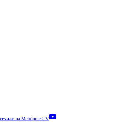
reva-se
na MetrópolesTV