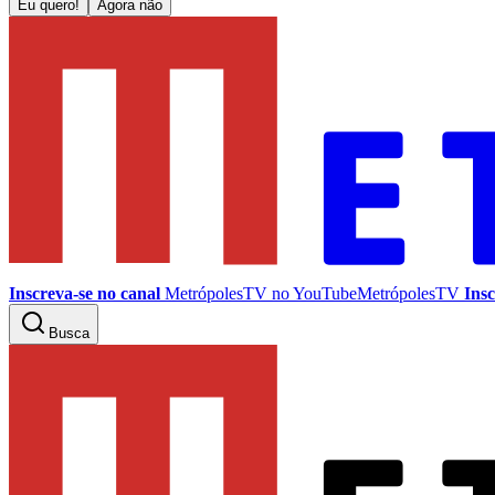
Eu quero!
Agora não
Inscreva-se no canal
MetrópolesTV no
YouTube
MetrópolesTV
Insc
Busca