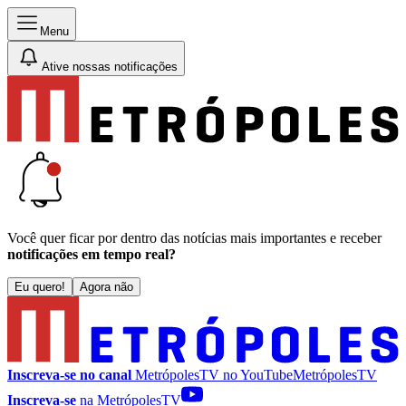
Menu
Ative nossas notificações
Você quer ficar por dentro das notícias mais importantes e receber
notificações em tempo real?
Eu quero!
Agora não
Inscreva-se no canal
MetrópolesTV no
YouTube
MetrópolesTV
Inscreva-se
na MetrópolesTV