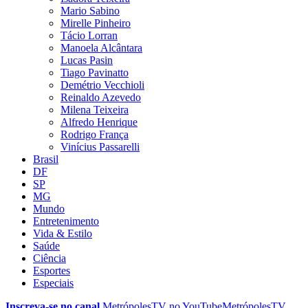
Mario Sabino
Mirelle Pinheiro
Tácio Lorran
Manoela Alcântara
Lucas Pasin
Tiago Pavinatto
Demétrio Vecchioli
Reinaldo Azevedo
Milena Teixeira
Alfredo Henrique
Rodrigo França
Vinícius Passarelli
Brasil
DF
SP
MG
Mundo
Entretenimento
Vida & Estilo
Saúde
Ciência
Esportes
Especiais
Inscreva-se no canal
MetrópolesTV no
YouTube
MetrópolesTV