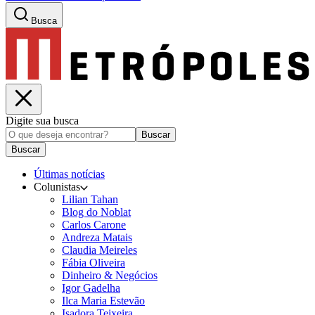
Busca
Digite sua busca
Buscar
Buscar
Últimas notícias
Colunistas
Lilian Tahan
Blog do Noblat
Carlos Carone
Andreza Matais
Claudia Meireles
Fábia Oliveira
Dinheiro & Negócios
Igor Gadelha
Ilca Maria Estevão
Isadora Teixeira