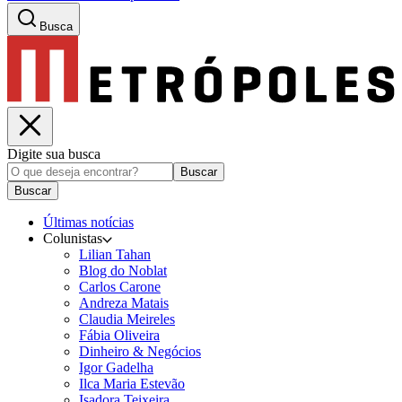
Busca
Digite sua busca
Buscar
Buscar
Últimas notícias
Colunistas
Lilian Tahan
Blog do Noblat
Carlos Carone
Andreza Matais
Claudia Meireles
Fábia Oliveira
Dinheiro & Negócios
Igor Gadelha
Ilca Maria Estevão
Isadora Teixeira