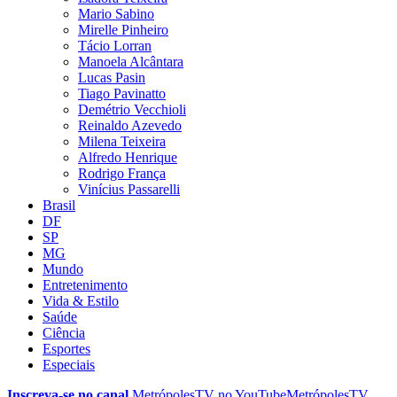
Mario Sabino
Mirelle Pinheiro
Tácio Lorran
Manoela Alcântara
Lucas Pasin
Tiago Pavinatto
Demétrio Vecchioli
Reinaldo Azevedo
Milena Teixeira
Alfredo Henrique
Rodrigo França
Vinícius Passarelli
Brasil
DF
SP
MG
Mundo
Entretenimento
Vida & Estilo
Saúde
Ciência
Esportes
Especiais
Inscreva-se no canal
MetrópolesTV no
YouTube
MetrópolesTV