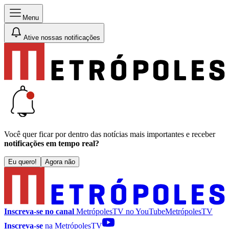
Menu
Ative nossas notificações
Você quer ficar por dentro das notícias mais importantes e receber
notificações em tempo real?
Eu quero!
Agora não
Inscreva-se no canal
MetrópolesTV no
YouTube
MetrópolesTV
Inscreva-se
na MetrópolesTV