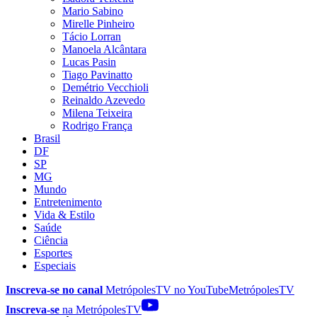
Mario Sabino
Mirelle Pinheiro
Tácio Lorran
Manoela Alcântara
Lucas Pasin
Tiago Pavinatto
Demétrio Vecchioli
Reinaldo Azevedo
Milena Teixeira
Rodrigo França
Brasil
DF
SP
MG
Mundo
Entretenimento
Vida & Estilo
Saúde
Ciência
Esportes
Especiais
Inscreva-se no canal
MetrópolesTV no
YouTube
MetrópolesTV
Inscreva-se
na MetrópolesTV