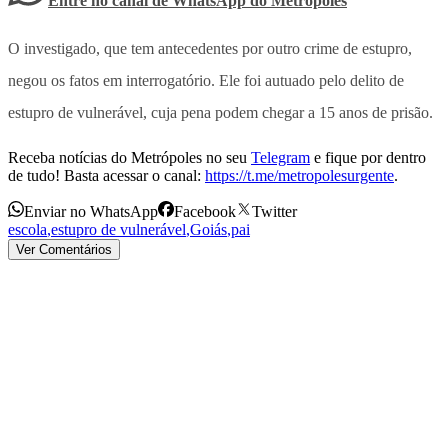
Entre no canal de WhatsApp
do
Metrópoles
O investigado, que tem antecedentes por outro crime de estupro,
negou os fatos em interrogatório. Ele foi autuado pelo delito de
estupro de vulnerável, cuja pena podem chegar a 15 anos de prisão.
Receba notícias do Metrópoles no seu
Telegram
e fique por dentro
de tudo! Basta acessar o canal:
https://t.me/metropolesurgente
.
Enviar no WhatsApp
Facebook
Twitter
escola
,
estupro de vulnerável
,
Goiás
,
pai
Ver Comentários