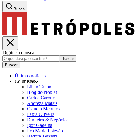
Busca
Digite sua busca
Buscar
Buscar
Últimas notícias
Colunistas
Lilian Tahan
Blog do Noblat
Carlos Carone
Andreza Matais
Claudia Meireles
Fábia Oliveira
Dinheiro & Negócios
Igor Gadelha
Ilca Maria Estevão
Isadora Teixeira