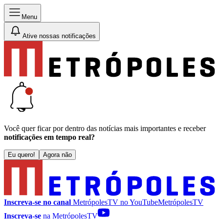
Menu
Ative nossas notificações
Você quer ficar por dentro das notícias mais importantes e receber
notificações em tempo real?
Eu quero!
Agora não
Inscreva-se no canal
MetrópolesTV no
YouTube
MetrópolesTV
Inscreva-se
na MetrópolesTV