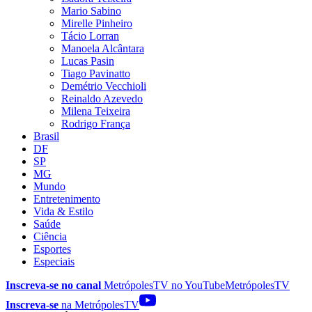
Mario Sabino
Mirelle Pinheiro
Tácio Lorran
Manoela Alcântara
Lucas Pasin
Tiago Pavinatto
Demétrio Vecchioli
Reinaldo Azevedo
Milena Teixeira
Rodrigo França
Brasil
DF
SP
MG
Mundo
Entretenimento
Vida & Estilo
Saúde
Ciência
Esportes
Especiais
Inscreva-se no canal
MetrópolesTV no
YouTube
MetrópolesTV
Inscreva-se
na MetrópolesTV