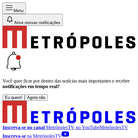
Menu
Ative nossas notificações
Você quer ficar por dentro das notícias mais importantes e receber
notificações em tempo real?
Eu quero!
Agora não
Inscreva-se no canal
MetrópolesTV no
YouTube
MetrópolesTV
Inscreva-se
na MetrópolesTV