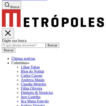
Busca
Digite sua busca
Buscar
Buscar
Últimas notícias
Colunistas
Lilian Tahan
Blog do Noblat
Carlos Carone
Andreza Matais
Claudia Meireles
Fábia Oliveira
Dinheiro & Negócios
Igor Gadelha
Ilca Maria Estevão
Isadora Teixeira