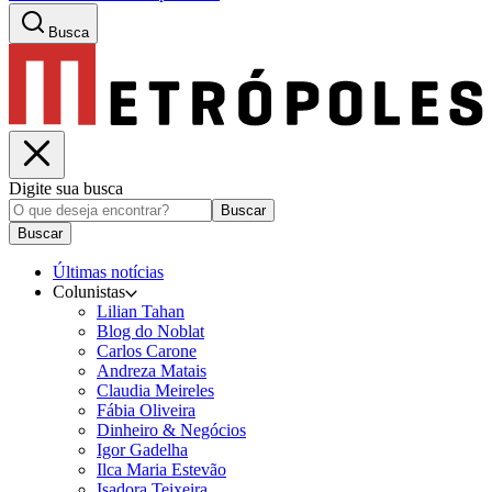
Busca
Digite sua busca
Buscar
Buscar
Últimas notícias
Colunistas
Lilian Tahan
Blog do Noblat
Carlos Carone
Andreza Matais
Claudia Meireles
Fábia Oliveira
Dinheiro & Negócios
Igor Gadelha
Ilca Maria Estevão
Isadora Teixeira