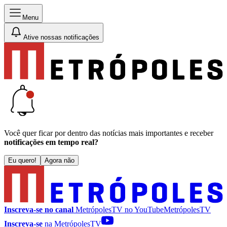
Menu
Ative nossas notificações
Você quer ficar por dentro das notícias mais importantes e receber
notificações em tempo real?
Eu quero!
Agora não
Inscreva-se no canal
MetrópolesTV no
YouTube
MetrópolesTV
Inscreva-se
na MetrópolesTV