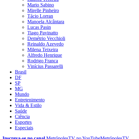
Mario Sabino
Mirelle Pinheiro
Tácio Lorran
Manoela Alcântara
Lucas Pasin
Tiago Pavinatto
Demétrio Vecchioli
Reinaldo Azevedo
Milena Teixeira
Alfredo Henrique
Rodrigo França
Vinícius Passarelli
Brasil
DF
SP
MG
Mundo
Entretenimento
Vida & Estilo
Saúde
Ciência
Esportes
Especiais
Inscreva-se no canal
MetrópolesTV no
YouTube
MetrópolesTV