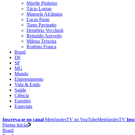
Mirelle Pinheiro
Tácio Lorran
Manoela Alcântara
Lucas Pasin
Tiago Pavinatto
Demétrio Vecchioli
Reinaldo Azevedo
Milena Teixeira
Rodrigo França
Brasil
DF
SP
MG
Mundo
Entretenimento
Vida & Estilo
Saúde
Ciência
Esportes
Especiais
Inscreva-se no canal
MetrópolesTV no
YouTube
MetrópolesTV
Insc
Página Inicial
Brasil