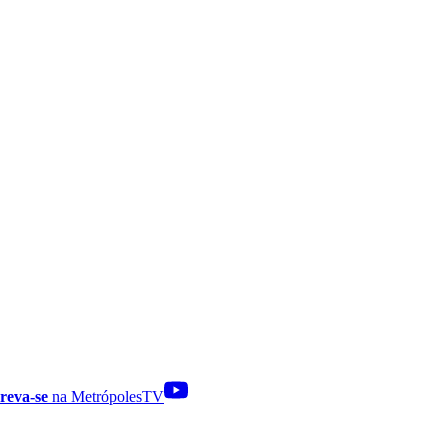
reva-se
na MetrópolesTV