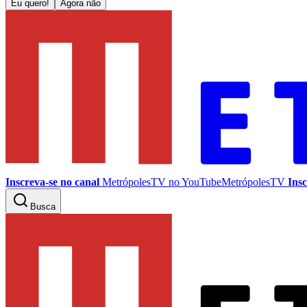
Eu quero!
Agora não
Inscreva-se no canal
MetrópolesTV no
YouTube
MetrópolesTV
Insc
Busca