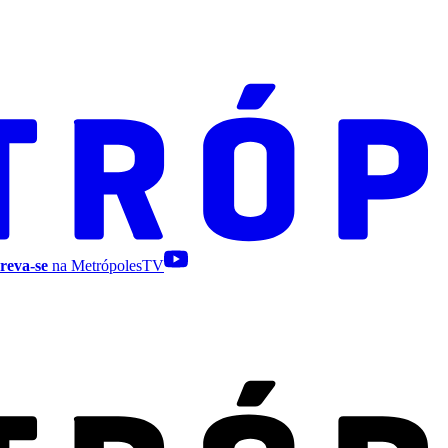
reva-se
na MetrópolesTV