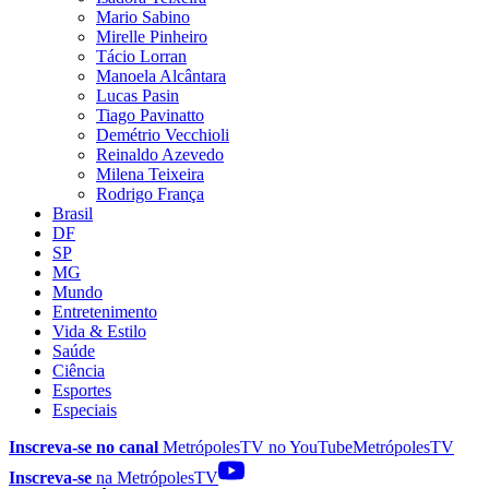
Mario Sabino
Mirelle Pinheiro
Tácio Lorran
Manoela Alcântara
Lucas Pasin
Tiago Pavinatto
Demétrio Vecchioli
Reinaldo Azevedo
Milena Teixeira
Rodrigo França
Brasil
DF
SP
MG
Mundo
Entretenimento
Vida & Estilo
Saúde
Ciência
Esportes
Especiais
Inscreva-se no canal
MetrópolesTV no
YouTube
MetrópolesTV
Inscreva-se
na MetrópolesTV