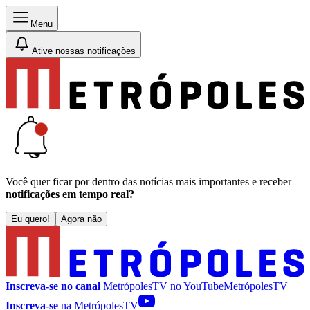
Menu
Ative nossas notificações
Você quer ficar por dentro das notícias mais importantes e receber
notificações em tempo real?
Eu quero!
Agora não
Inscreva-se no canal
MetrópolesTV no
YouTube
MetrópolesTV
Inscreva-se
na MetrópolesTV