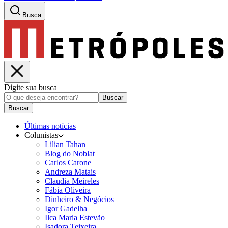
Busca
Digite sua busca
Buscar
Buscar
Últimas notícias
Colunistas
Lilian Tahan
Blog do Noblat
Carlos Carone
Andreza Matais
Claudia Meireles
Fábia Oliveira
Dinheiro & Negócios
Igor Gadelha
Ilca Maria Estevão
Isadora Teixeira