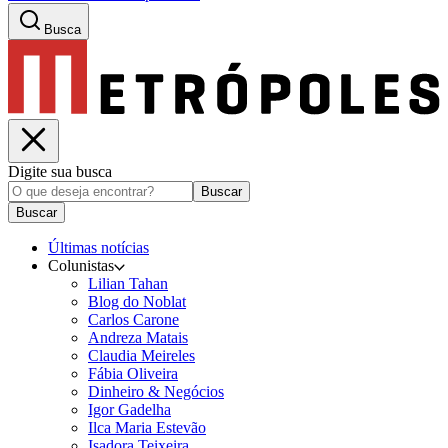
Busca
Digite sua busca
Buscar
Buscar
Últimas notícias
Colunistas
Lilian Tahan
Blog do Noblat
Carlos Carone
Andreza Matais
Claudia Meireles
Fábia Oliveira
Dinheiro & Negócios
Igor Gadelha
Ilca Maria Estevão
Isadora Teixeira