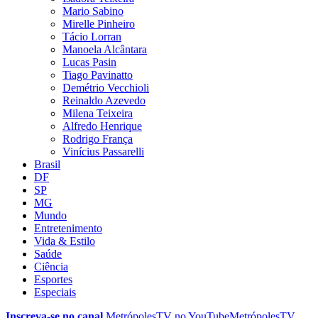
Mario Sabino
Mirelle Pinheiro
Tácio Lorran
Manoela Alcântara
Lucas Pasin
Tiago Pavinatto
Demétrio Vecchioli
Reinaldo Azevedo
Milena Teixeira
Alfredo Henrique
Rodrigo França
Vinícius Passarelli
Brasil
DF
SP
MG
Mundo
Entretenimento
Vida & Estilo
Saúde
Ciência
Esportes
Especiais
Inscreva-se no canal
MetrópolesTV no
YouTube
MetrópolesTV