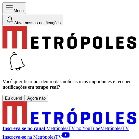
Menu
Ative nossas notificações
Você quer ficar por dentro das notícias mais importantes e receber
notificações em tempo real?
Eu quero!
Agora não
Inscreva-se no canal
MetrópolesTV no
YouTube
MetrópolesTV
Inscreva-se
na MetrópolesTV