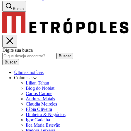
Busca
Digite sua busca
Buscar
Buscar
Últimas notícias
Colunistas
Lilian Tahan
Blog do Noblat
Carlos Carone
Andreza Matais
Claudia Meireles
Fábia Oliveira
Dinheiro & Negócios
Igor Gadelha
Ilca Maria Estevão
Isadora Teixeira