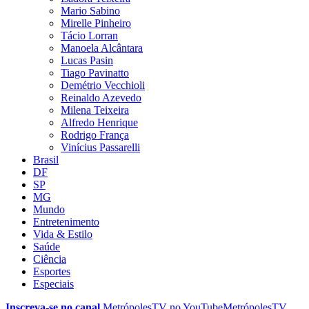
Mario Sabino
Mirelle Pinheiro
Tácio Lorran
Manoela Alcântara
Lucas Pasin
Tiago Pavinatto
Demétrio Vecchioli
Reinaldo Azevedo
Milena Teixeira
Alfredo Henrique
Rodrigo França
Vinícius Passarelli
Brasil
DF
SP
MG
Mundo
Entretenimento
Vida & Estilo
Saúde
Ciência
Esportes
Especiais
Inscreva-se no canal
MetrópolesTV no
YouTube
MetrópolesTV