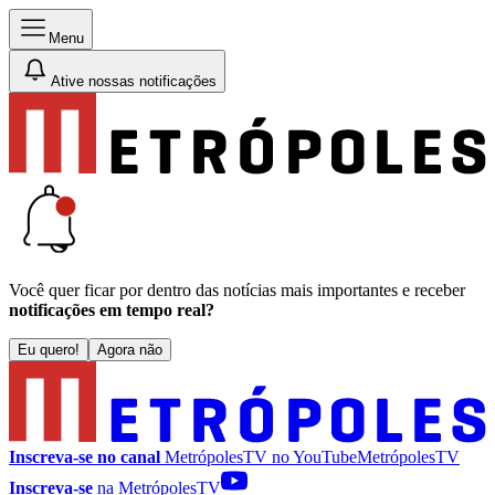
Menu
Ative nossas notificações
Você quer ficar por dentro das notícias mais importantes e receber
notificações em tempo real?
Eu quero!
Agora não
Inscreva-se no canal
MetrópolesTV no
YouTube
MetrópolesTV
Inscreva-se
na MetrópolesTV