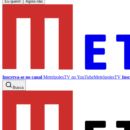
Eu quero!
Agora não
Inscreva-se no canal
MetrópolesTV no
YouTube
MetrópolesTV
Insc
Busca