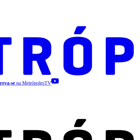
reva-se
na MetrópolesTV