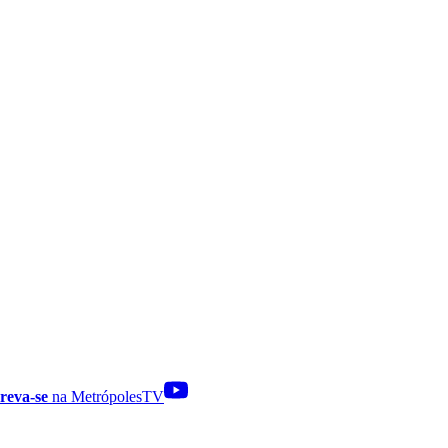
reva-se
na MetrópolesTV