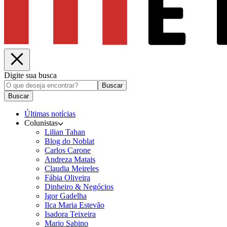
Digite sua busca
Buscar
Buscar
Últimas notícias
Colunistas
Lilian Tahan
Blog do Noblat
Carlos Carone
Andreza Matais
Claudia Meireles
Fábia Oliveira
Dinheiro & Negócios
Igor Gadelha
Ilca Maria Estevão
Isadora Teixeira
Mario Sabino