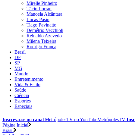
Mirelle Pinheiro
Tácio Lorran
Manoela Alcântara
Lucas Pasin
Tiago Pavinatto
Demétrio Vecchioli
Reinaldo Azevedo
Milena Teixeira
Rodrigo França
Brasil
DF
SP
MG
Mundo
Entretenimento
Vida & Estilo
Saúde
Ciência
Esportes
Especiais
Inscreva-se no canal
MetrópolesTV no
YouTube
MetrópolesTV
Insc
Página Inicial
Brasil