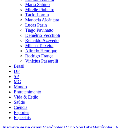
Mario Sabino
Mirelle Pinheiro
Tácio Lorran
Manoela Alcântara
Lucas Pasin
Tiago Pavinatto
Demétrio Vecchioli
Reinaldo Azevedo
Milena Teixeira
Alfredo Henrique
Rodrigo França
Vinícius Passarelli
Brasil
DF
SP
MG
Mundo
Entretenimento
Vida & Estilo
Saúde
Ciência
Esportes
Especiais
Inscreva-se no canal
MetrópolesTV no
YouTube
MetrópolesTV