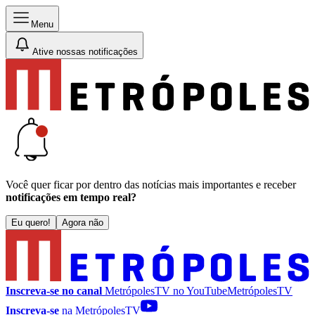
Menu
Ative nossas notificações
Você quer ficar por dentro das notícias mais importantes e receber
notificações em tempo real?
Eu quero!
Agora não
Inscreva-se no canal
MetrópolesTV no
YouTube
MetrópolesTV
Inscreva-se
na MetrópolesTV