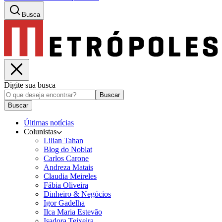
Busca
Digite sua busca
Buscar
Buscar
Últimas notícias
Colunistas
Lilian Tahan
Blog do Noblat
Carlos Carone
Andreza Matais
Claudia Meireles
Fábia Oliveira
Dinheiro & Negócios
Igor Gadelha
Ilca Maria Estevão
Isadora Teixeira