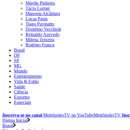
Mirelle Pinheiro
Tácio Lorran
Manoela Alcântara
Lucas Pasin
Tiago Pavinatto
Demétrio Vecchioli
Reinaldo Azevedo
Milena Teixeira
Rodrigo França
Brasil
DF
SP
MG
Mundo
Entretenimento
Vida & Estilo
Saúde
Ciência
Esportes
Especiais
Inscreva-se no canal
MetrópolesTV no
YouTube
MetrópolesTV
Insc
Página Inicial
Brasil