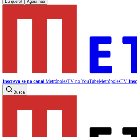
Eu quero!
Agora não
Inscreva-se no canal
MetrópolesTV no
YouTube
MetrópolesTV
Insc
Busca