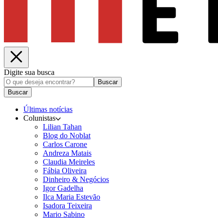
Digite sua busca
Buscar
Buscar
Últimas notícias
Colunistas
Lilian Tahan
Blog do Noblat
Carlos Carone
Andreza Matais
Claudia Meireles
Fábia Oliveira
Dinheiro & Negócios
Igor Gadelha
Ilca Maria Estevão
Isadora Teixeira
Mario Sabino