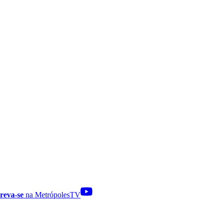
reva-se
na MetrópolesTV