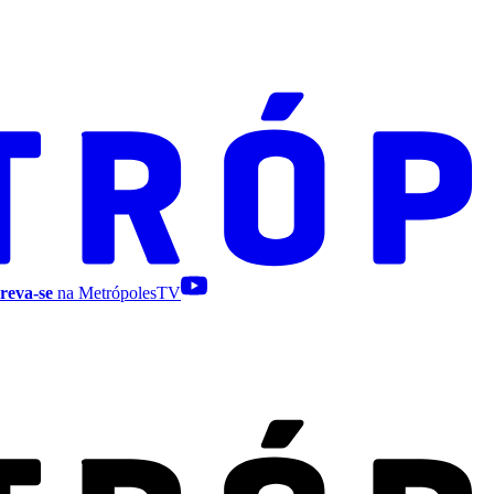
reva-se
na MetrópolesTV