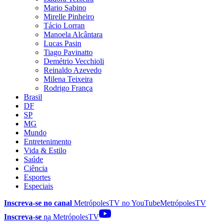
Mario Sabino
Mirelle Pinheiro
Tácio Lorran
Manoela Alcântara
Lucas Pasin
Tiago Pavinatto
Demétrio Vecchioli
Reinaldo Azevedo
Milena Teixeira
Rodrigo França
Brasil
DF
SP
MG
Mundo
Entretenimento
Vida & Estilo
Saúde
Ciência
Esportes
Especiais
Inscreva-se no canal
MetrópolesTV no
YouTube
MetrópolesTV
Inscreva-se
na MetrópolesTV