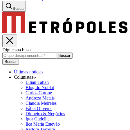
Busca
Digite sua busca
Buscar
Buscar
Últimas notícias
Colunistas
Lilian Tahan
Blog do Noblat
Carlos Carone
Andreza Matais
Claudia Meireles
Fábia Oliveira
Dinheiro & Negócios
Igor Gadelha
Ilca Maria Estevão
Isadora Teixeira