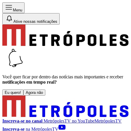
Menu
Ative nossas notificações
Você quer ficar por dentro das notícias mais importantes e receber
notificações em tempo real?
Eu quero!
Agora não
Inscreva-se no canal
MetrópolesTV no
YouTube
MetrópolesTV
Inscreva-se
na MetrópolesTV