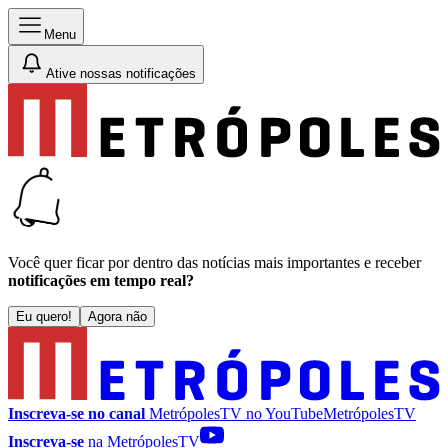
Menu
Ative nossas notificações
Você quer ficar por dentro das notícias mais importantes e receber
notificações em tempo real?
Eu quero!
Agora não
Inscreva-se no canal
MetrópolesTV no
YouTube
MetrópolesTV
Inscreva-se
na MetrópolesTV