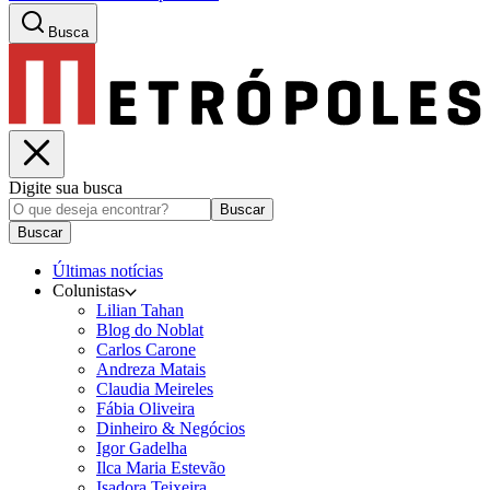
Busca
Digite sua busca
Buscar
Buscar
Últimas notícias
Colunistas
Lilian Tahan
Blog do Noblat
Carlos Carone
Andreza Matais
Claudia Meireles
Fábia Oliveira
Dinheiro & Negócios
Igor Gadelha
Ilca Maria Estevão
Isadora Teixeira