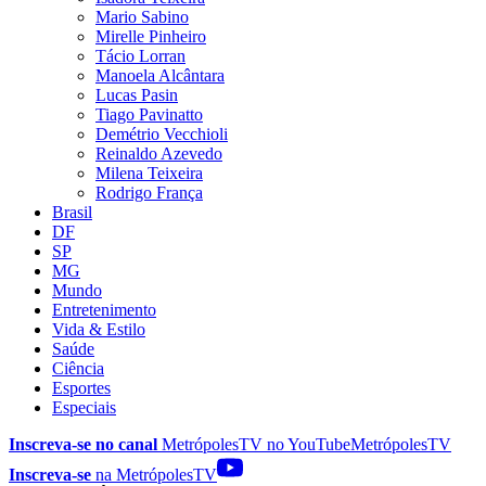
Mario Sabino
Mirelle Pinheiro
Tácio Lorran
Manoela Alcântara
Lucas Pasin
Tiago Pavinatto
Demétrio Vecchioli
Reinaldo Azevedo
Milena Teixeira
Rodrigo França
Brasil
DF
SP
MG
Mundo
Entretenimento
Vida & Estilo
Saúde
Ciência
Esportes
Especiais
Inscreva-se no canal
MetrópolesTV no
YouTube
MetrópolesTV
Inscreva-se
na MetrópolesTV