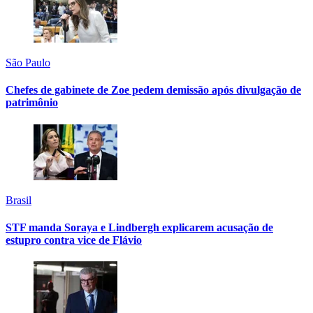
São Paulo
Chefes de gabinete de Zoe pedem demissão após divulgação de
patrimônio
Brasil
STF manda Soraya e Lindbergh explicarem acusação de
estupro contra vice de Flávio